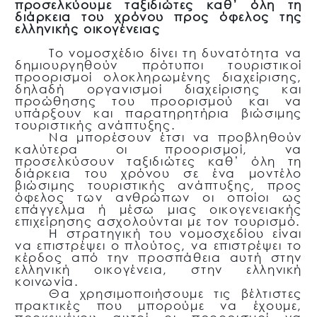
προσελκύουμε ταξιδιώτες καθ’ όλη τη
διάρκεια του χρόνου προς όφελος της
ελληνικής οικογένειας
Το νομοσχέδιο δίνει τη δυνατότητα να
δημιουργηθούν πρότυποι τουριστικοί
προορισμοί ολοκληρωμένης διαχείρισης,
δηλαδή οργανισμοί διαχείρισης και
προώθησης του προορισμού και να
υπάρξουν και παρατηρητήρια βιώσιμης
τουριστικής ανάπτυξης.
Να μπορέσουν έτσι να προβληθούν
καλύτερα οι προορισμοί, να
προσελκύσουν ταξιδιώτες καθ’ όλη τη
διάρκεια του χρόνου σε ένα μοντέλο
βιώσιμης τουριστικής ανάπτυξης, προς
όφελος των ανθρώπων οι οποίοι ως
επάγγελμα ή μέσω μιας οικογενειακής
επιχείρησης ασχολούνται με τον τουρισμό.
Η στρατηγική του νομοσχεδίου είναι
να επιστρέψει ο πλούτος, να επιστρέψει το
κέρδος από την προσπάθεια αυτή στην
ελληνική οικογένεια, στην ελληνική
κοινωνία.
Θα χρησιμοποιήσουμε τις βέλτιστες
πρακτικές που μπορούμε να έχουμε,