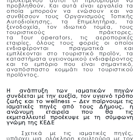
προκειμένου αυτοί οι προορισμοί να
προβληθούν. Και αυτά είναι εργαλεία τα
οποία μπορούν να ενώσουν και να
συνθέσουν τους Οργανισμούς Τοπικής
Αυτοδιοίκησης, τα Επιμελητήρια, τα
ξενοδοχεία, τον ιδιωτικό τομέα, τους
τουριστικούς πράκτορες,
τα
tour operators
, τις αεροπορικές
εταιρίες, όλους τους φορείς οι οποίοι
ενδιαφέρονται πραγματικά και
εμπλέκονται στο τουριστικό προϊόν, τα
καταστήματα υγειονομικού ενδιαφέροντος
και το εμπόριο που είναι σημαντικό,
αναπόσπαστο κομμάτι του τουριστικού
προϊόντος.
Η ανάπτυξη των ιαματικών πηγών
συνδέεται με την ευεξία, τον υγιεινό τρόπο
ζωής και το wellness – Δεν παίρνουμε τις
ιαματικές πηγές από τους Δήμους, η
ανώνυμη εταιρεία που θα τις
εκμεταλλευτεί προέκυψε με τη σύμφωνη
γνώμη της ΚΕΔΕ
Σχετικά με τις ιαματικές πηγές,
υπάρχει μια ολόκληρη κουλτούρα με τον