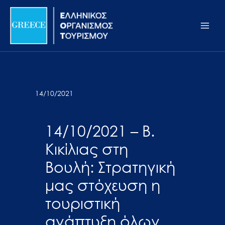
Μετάβαση
Σημείωση:
Main
στο
Αυτός
Men
περιεχόμενο
ο
ιστότοπος
περιλαμβάνει
ένα
σύστημα
14/10/2021
προσβασιμότητας.
14/10/2021 – Β.
Κικίλιας στη
Βουλή: Στρατηγική
μας στόχευση η
τουριστική
ανάπτυξη όλων