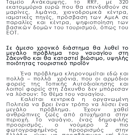
Ταμείο Ανάκαμψης, το RRF, με 320
εκατομμύρια ευρώ που θα επενδυθούν σε
μαρίνες, λιμάνια, χιονοδρομικά κέντρα,
ιαματικές πηγές, πρόσβαση των ΑμεΑ σε
παραλίες και κέντρα, ψηφιοποίηση των
βασικών δομών του τουρισμού, όπως του
ΕΟΤ.
Σε άμεσο χρονικό διάστημα θα λυθεί το
μεγάλο πρόβλημα του ναυαγίου στη
Ζάκυνθο και θα καταστεί βιώσιμο, υψηλής
ποιότητας τουριστικό προϊόν
Ένα πρόβλημα κληρονομείται εδώ και
πολλά – πολλά χρόνια, που οι αρμόδιοι
φορείς της Τοπικής Αυτοδιοίκησης και
λοιποί φορείς στη Ζάκυνθο δεν μπόρεσαν
να λύσουν: Το θέμα του ναυαγίου.
Καλείται κεντρικά η οργανωμένη
Πολιτεία να βρει έναν τρόπο να λύσει ένα
μεγάλο πρόβλημα. Έχουν χαθεί
ανθρώπινες ζωές από ατυχήματα στην
περιοχή. Το ναυάγιο, ένας δημοφιλής
προορισμός, ο νούμερο 2 πιο
φωτογραφημένος προορισμός στην
Ελλάδα, είναι μη προσβάσιμος επί δύο