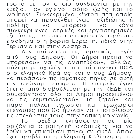
τρόπο με τον οποίο συνδέονται με την
ευεξία, τον υγιεινό τρόπο ζωής και το
wellness. Συγκεκριμένα κέντρα στα οποία
μπορεί να προσέλθει ένας ταξιδιώτης ή
πολίτης, να μπορέσει να κάνει
συγκεκριμένες ιατρικές και εργαστηριακές
εξετάσεις, τα οποία αποφέρουν τεράστιο
εισόδημα στη βόρεια Ευρώπη, ειδικά στην
Γερμανία και στην Αυστρία.
Δεν παίρνουμε τις ιαματικές πηγές
από τους Δήμους. Οι Δήμοι πρέπει να
μπορέσουν να τις αναπτύξουν, αλλιώς,
πάλι με μετοχολόγιο το οποίο ανήκει 100%
στο ελληνικό Κράτος και στους Δήμους,
να περάσουν τις ιαματικές πηγές σε αυτή
την ανώνυμη εταιρεία. Η εταιρεία έγινε
έπειτα από διαβούλευση με την ΚΕΔΕ και
συμφώνησαν όλοι οι Δήμοι προκειμένου
να τις εκμεταλλευτούν. Το ζητούν και
πάρα πολλοί εγχώριοι και εξωχώριοι
επενδυτές που θα ήθελαν να επιστρέψουν
τις επενδύσεις τους στην τοπική κοινωνία.
Το σχέδιο εντάσσεται σε μία
οριζόντια στρατηγική ανάπτυξης για να
έρθει να επικαθίσει πάνω σε αυτό, όπως
έχει προβλέψει η ελληνική Κυβέρνηση, το