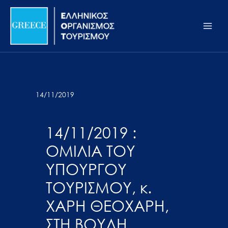
Μετάβαση
Σημείωση:
Main
στο
Αυτός
Men
περιεχόμενο
ο
ιστότοπος
περιλαμβάνει
ένα
σύστημα
14/11/2019
προσβασιμότητας.
14/11/2019 :
ΟΜΙΛΙΑ ΤΟΥ
ΥΠΟΥΡΓΟΥ
ΤΟΥΡΙΣΜΟΥ, κ.
ΧΑΡΗ ΘΕΟΧΑΡΗ,
ΣΤΗ ΒΟΥΛΗ