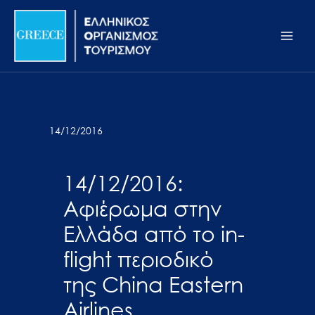
Μετάβαση
Σημείωση:
Main
στο
Αυτός
Men
περιεχόμενο
ο
ιστότοπος
περιλαμβάνει
ένα
σύστημα
14/12/2016
προσβασιμότητας.
14/12/2016:
Αφιέρωμα στην
Ελλάδα από το in-
flight περιοδικό
της China Eastern
Airlines