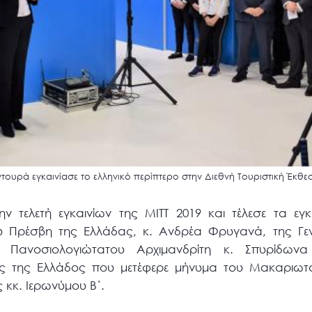
ουρά εγκαινίασε το ελληνικό περίπτερο στην Διεθνή Τουριστική Έκθε
τελετή εγκαινίων της ΜΙΤΤ 2019 και τέλεσε τα εγκα
υ Πρέσβη της Ελλάδας, κ. Ανδρέα Φρυγανά, της Γε
υ Πανοσιολογιώτατου Αρχιμανδρίτη κ. Σπυρίδων
ς της Ελλάδος που μετέφερε μήνυμα του Μακαριωτά
κκ. Ιερωνύμου Β΄.