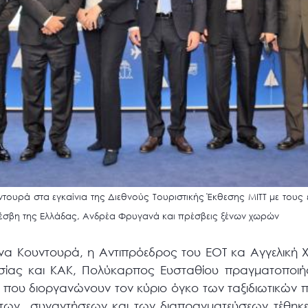
τουρά στα εγκαίνια της Διεθνούς Τουριστικής Έκθεσης ΜΙΤΤ με του
ρέσβη της Ελλάδας, Ανδρέα Φρυγανά και πρέσβεις ξένων χωρών
να Κουντουρά, η Αντιπρόεδρος του ΕΟΤ κα Αγγελική Χ
σίας και ΚΑΚ, Πολύκαρπος Ευσταθίου πραγματοποιή
 που διοργανώνουν τον κύριο όγκο των ταξιδιωτικών
ο των συναντήσεων και των διαπραγματεύσεων τέθη