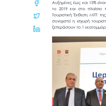
μενού
Αυξημένες έως και 15% είν
προσβασιμότητας.
το 2019 και στο πλαίσιο
Τουριστική Έκθεση ΜΙΤΤ τ
συνεχιστεί η ισχυρή τουρι
ξεπεράσουν το 1 εκατομμύρι