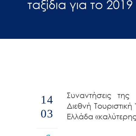
ταξίδια για το 2019
άτομα
με
προβλήματα
όρασης
που
χρησιμοποιούν
πρόγραμμα
ανάγνωσης
οθόνης
Πατήστε
Control-
Συναντήσεις της
14
F10
Διεθνή Τουριστική
για
03
να
Ελλάδα «καλύτερη
ανοίξετε
ένα