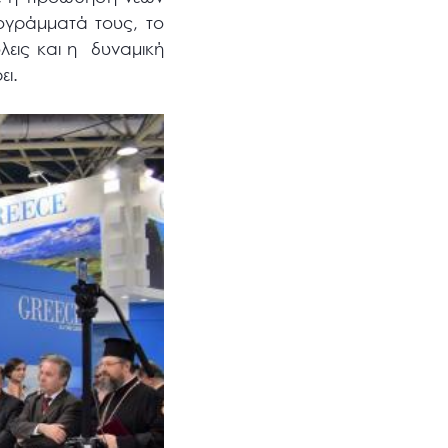
ογράμματά τους, το
εις και η δυναμική
ι.