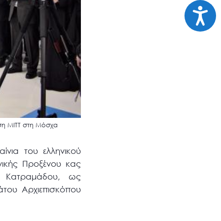
Προσι
ση ΜΙΤΤ στη Μόσχα
ίνια του ελληνικού
νικής Προξένου κας
α Κατραμάδου, ως
του Αρχιεπισκόπου