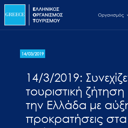
Μετάβαση
Σημείωση:
στο
Αυτός
Οργανισμός
περιεχόμενο
ο
ιστότοπος
περιλαμβάνει
ένα
σύστημα
14/03/2019
προσβασιμότητας.
Πατήστε
14/3/2019: Συνεχίζε
Control-
F11
τουριστική ζήτηση
για
να
την Ελλάδα με αύξ
προσαρμόσετε
τον
προκρατήσεις στ
ιστότοπο
στα