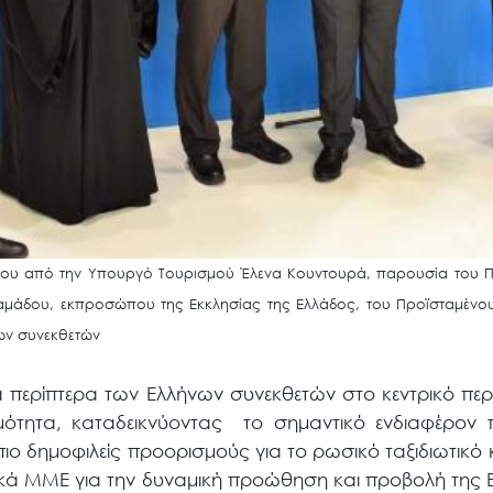
τέρου από την Υπουργό Τουρισμού Έλενα Κουντουρά, παρουσία του
αμάδου, εκπροσώπου της Εκκλησίας της Ελλάδος, του Προϊσταμένο
ων συνεκθετών
 περίπτερα των Ελλήνων συνεκθετών στο κεντρικό περ
ότητα, καταδεικνύοντας το σημαντικό ενδιαφέρον 
ιο δημοφιλείς προορισμούς για το ρωσικό ταξιδιωτικ
ικά ΜΜΕ για την δυναμική προώθηση και προβολή της 