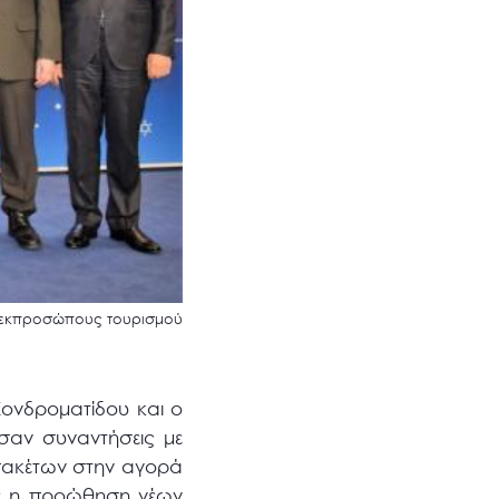
ς εκπροσώπους τουρισμού
ονδροματίδου και ο
σαν συναντήσεις με
 πακέτων στην αγορά
κε η προώθηση νέων