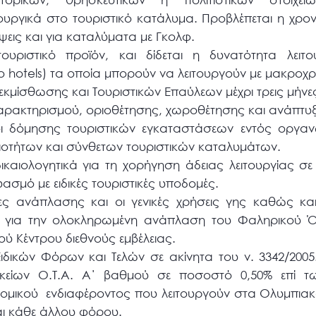
ουργικά στο τουριστικό κατάλυμα. Προβλέπεται η χρο
ψεις και για καταλύματα με Γκολφ.
ουριστικό προϊόν, και δίδεται η δυνατότητα λειτο
o hotels) τα οποία μπορούν να λειτουργούν με μακροχρ
 εκμίσθωσης και Τουριστικών Επαύλεων μέχρι τρεις μήνε
χαρακτηρισμού, οριοθέτησης, χωροθέτησης και ανάπτυ
οι δόμησης τουριστικών εγκαταστάσεων εντός οργ
ιοτήτων και σύνθετων τουριστικών καταλυμάτων.
ικαιολογητικά για τη χορήγηση άδειας λειτουργίας σε
σμό με ειδικές τουριστικές υποδομές.
ες ανάπλασης και οι γενικές χρήσεις γης καθώς και 
ς για την ολοκληρωμένη ανάπλαση του Φαληρικού Ό
ού Κέντρου διεθνούς εμβέλειας.
ιδικών Φόρων και Τελών σε ακίνητα του ν. 3342/2005. 
κείων Ο.Τ.Α. Α΄ βαθμού σε ποσοστό 0,50% επί τ
ομικού ενδιαφέροντος που λειτουργούν στα Ολυμπιακ
ι κάθε άλλου φόρου.