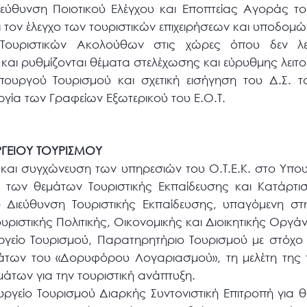
ιεύθυνση Ποιοτικού Ελέγχου και Εποπτείας Αγοράς τ
ι τον έλεγχο των τουριστικών επιχειρήσεων και υποδομώ
ς Τουριστικών Ακολούθων στις χώρες όπου δεν λε
. και ρυθμίζονται θέματα στελέχωσης και εύρυθμης λειτ
υργού Τουρισμού και σχετική εισήγηση του Δ.Σ. το
υργία των Γραφείων Εξωτερικού του Ε.Ο.Τ.
ΓΕΙΟΥ ΤΟΥΡΙΣΜΟΥ
και συγχώνευση των υπηρεσιών του Ο.Τ.Ε.Κ. στο Υπου
 των θεμάτων Τουριστικής Εκπαίδευσης και Κατάρτισ
 Διεύθυνση Τουριστικής Εκπαίδευσης, υπαγόμενη στ
ουριστικής Πολιτικής, Οικονομικής και Διοικητικής Οργ
ργείο Τουρισμού, Παρατηρητήριο Τουρισμού με στόχο
μάτων του «Δορυφόρου Λογαριασμού», τη μελέτη της 
μάτων για την τουριστική ανάπτυξη.
υργείο Τουρισμού Διαρκής Συντονιστική Επιτροπή για 