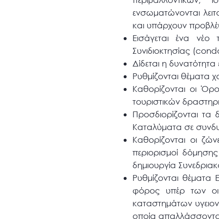
ενσωματώνονται λειτ
και υπάρχουν προβλέ
Εισάγεται ένα νέο τ
Συνιδιοκτησίας (cond
Δίδεται η δυνατότητα
Ρυθμίζονται θέματα 
Καθορίζονται οι Όρ
τουριστικών δραστηρ
Προσδιορίζονται τα δ
Καταλύματα σε συνδυα
Καθορίζονται οι ζών
περιορισμοί δόμηση
δημιουργία Συνεδριακ
Ρυθμίζονται θέματα Ε
φόρος υπέρ των οι
καταστημάτων υγειον
οποία απαλλάσσοντα