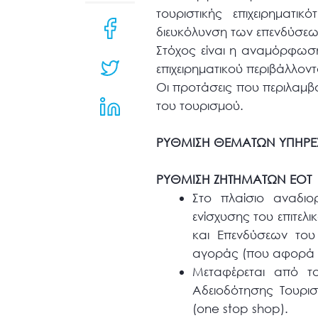
μενού
τουριστικής επιχειρηματικό
προσβασιμότητας.
διευκόλυνση των επενδύσεω
Στόχος είναι η αναμόρφωση
επιχειρηματικού περιβάλλοντ
Οι προτάσεις που περιλαμβά
του τουρισμού.
ΡΥΘΜΙΣΗ ΘΕΜΑΤΩΝ ΥΠΗΡΕ
ΡΥΘΜΙΣΗ ΖΗΤΗΜΑΤΩΝ ΕΟΤ
Στο πλαίσιο αναδι
ενίσχυσης του επιτελ
και Επενδύσεων του 
αγοράς (που αφορά σ
Μεταφέρεται από τ
Αδειοδότησης Τουρισ
(one stop shop).