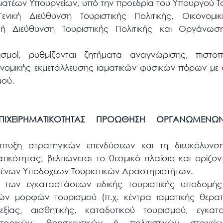
μματέων Υπουργείων, υπό την προεδρία του Υπουργού Τ
ενική Διεύθυνση Τουριστικής Πολιτικής, Οικονομικ
ή Διεύθυνση Τουριστικής Πολιτικής και Οργάνωσ
ισμοί, ρυθμίζονται ζητήματα αναγνώρισης, πιστοπ
ονομικής εκμετάλλευσης ιαματικών φυσικών πόρων με
μού.
 ΕΠΙΧΕΙΡΗΜΑΤΙΚΟΤΗΤΑΣ ΠΡΟΩΘΗΣΗ ΟΡΓΑΝΩΜΕΝ
τυξη στρατηγικών επενδύσεων και τη διευκόλυνση
ματικότητας, βελτιώνεται το θεσμικό πλαίσιο και ορίζο
ένων Υποδοχέων Τουριστικών Δραστηριοτήτων.
ο των εγκαταστάσεων ειδικής τουριστικής υποδομής
ών μορφών τουρισμού (π.χ. κέντρα ιαματικής θεραπ
ξίας, αισθητικής, καταδυτικού τουρισμού, εγκατ
ιστορικών, θρησκευτικών ή πολιτιστικών στοιχεί