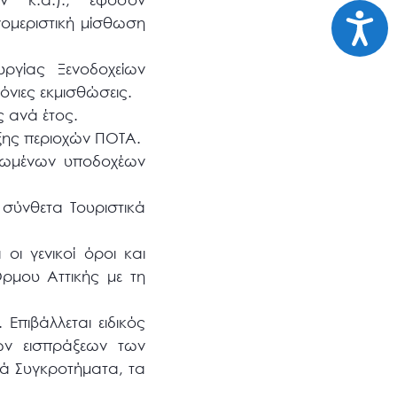
Προσι
νομεριστική μίσθωση
υργίας Ξενοδοχείων
όνιες εκμισθώσεις.
ς ανά έτος.
ξης περιοχών ΠΟΤΑ.
ανωμένων υποδοχέων
 σύνθετα Τουριστικά
οι γενικοί όροι και
ρμου Αττικής με τη
Επιβάλλεται ειδικός
ων εισπράξεων των
ά Συγκροτήματα, τα