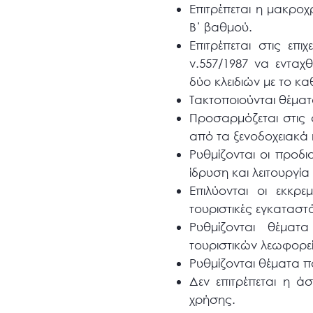
Επιτρέπεται η μακρο
Β΄ βαθμού.
Επιτρέπεται στις επ
ν.557/1987 να ενταχ
δύο κλειδιών με το κα
Τακτοποιούνται θέμα
Προσαρμόζεται στις
από τα ξενοδοχειακά
Ρυθμίζονται οι προδι
ίδρυση και λειτουργί
Επιλύονται οι εκκρ
τουριστικές εγκαταστά
Ρυθμίζονται θέματ
τουριστικών λεωφορε
Ρυθμίζονται θέματα π
Δεν επιτρέπεται η ά
χρήσης.