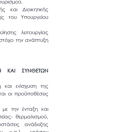
ουρισμού.
ής και Διοικητικής
ης του Υπουργείου
οίησης λειτουργίας
 στόχο την ανάπτυξη
ΩΝ ΚΑΙ ΣΥΝΘΕΤΩΝ
 και ενίσχυση της
νται οι προϋποθέσεις
 με την ένταξη και
είας- θερμαλισμού,
αστάσεις ανάδειξης
ων κ.α.)., εφόσον