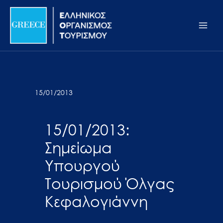
Μετάβαση
Σημείωση:
Main
στο
Αυτός
Men
περιεχόμενο
ο
ιστότοπος
περιλαμβάνει
ένα
σύστημα
15/01/2013
προσβασιμότητας.
15/01/2013:
Σημείωμα
Υπουργού
Τουρισμού Όλγας
Κεφαλογιάννη