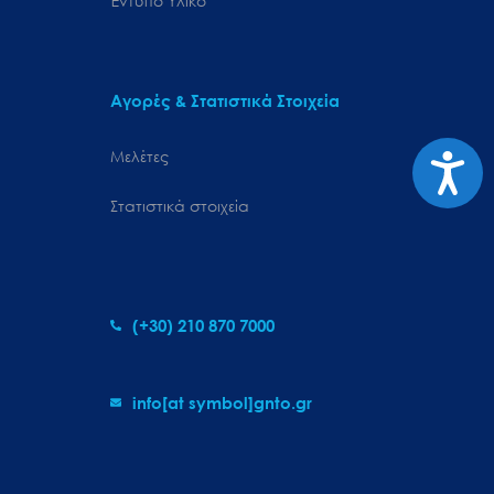
Έντυπο Υλικό
Αγορές & Στατιστικά Στοιχεία
Προσιτ
Μελέτες
Στατιστικά στοιχεία
(+30) 210 870 7000
info[at symbol]gnto.gr