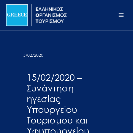
Μετάβαση
Σημείωση:
Main
στο
Αυτός
Men
περιεχόμενο
ο
ιστότοπος
περιλαμβάνει
ένα
σύστημα
15/02/2020
προσβασιμότητας.
15/02/2020 –
Συνάντηση
ηγεσίας
Υπουργείου
Τουρισμού και
Υφυπουργείου