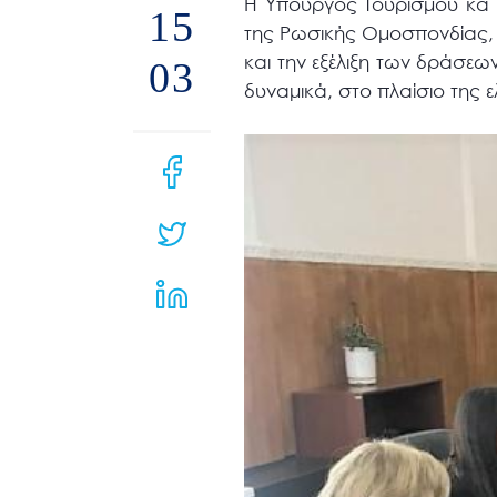
Η Υπουργός Τουρισμού κα 
μενού
15
της Ρωσικής Ομοσπονδίας, α
προσβασιμότητας.
και την εξέλιξη των δράσεω
03
δυναμικά, στο πλαίσιο της ε