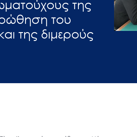
ιωματούχους της
ροώθηση του
και της διμερούς