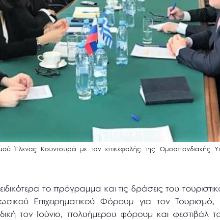
μού Έλενας Κουντουρά με τον επικεφαλής της Ομοσπονδιακής Υ
ιδικότερα το πρόγραμμα και τις δράσεις του τουριστικ
σικού Επιχειρηματικού Φόρουμ για τον Τουρισμό, 
δική τον Ιούνιο, πολυήμερου φόρουμ και φεστιβάλ το