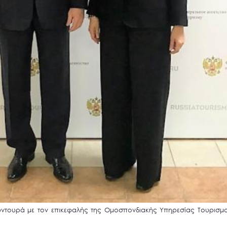
τουρά με τον επικεφαλής της Ομοσπονδιακής Υπηρεσίας Τουρισμού