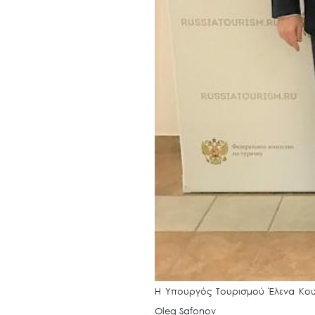
Η Υπουργός Τουρισμού Έλενα Κουν
Οleg Safonov