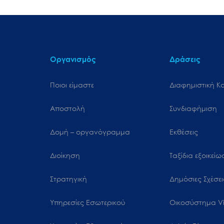
Οργανισμός
Δράσεις
Ποιοι είμαστε
Διαφημιστική Κ
Αποστολή
Συνδιαφήμιση
Δομή – οργανόγραμμα
Εκθέσεις
Διοίκηση
Ταξίδια εξοικεί
Στρατηγική
Δημόσιες Σχέσει
Υπηρεσίες Εσωτερικού
Oικοσύστημα Vi