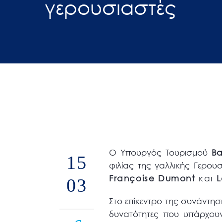
γερουσιαστές
άτομα
με
προβλήματα
όρασης
που
χρησιμοποιούν
πρόγραμμα
ανάγνωσης
οθόνης
Πατήστε
Control-
Ο Υπουργός Τουρισμού
Βα
15
F10
φιλίας της γαλλικής Γερο
για
Fran
ç
oise
Dumont
και
03
να
ανοίξετε
Στο επίκεντρο της συνάντη
ένα
δυνατότητες που υπάρχουν