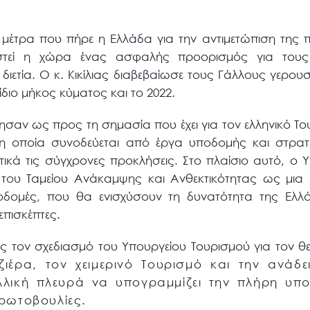
 μέτρα που πήρε η Ελλάδα για την αντιμετώπιση της 
στεί η χώρα ένας ασφαλής προορισμός για τους
 διετία. Ο κ. Κικίλιας διαβεβαίωσε τους Γάλλους γερου
ίδιο μήκος κύματος και το 2022.
σαν ως προς τη σημασία που έχει για τον ελληνικό Το
, η οποία συνοδεύεται από έργα υποδομής και στρατη
τικά τις σύγχρονες προκλήσεις. Στο πλαίσιο αυτό, ο
του Ταμείου Ανάκαμψης και Ανθεκτικότητας ως μια μ
οδομές, που θα ενισχύσουν τη δυνατότητα της Ελλά
επισκέπτες.
σης τον σχεδιασμό του Υπουργείου Τουρισμού για τον θ
ζιέρα, τον χειμερινό Τουρισμό και την ανάδε
λική πλευρά να υπογραμμίζει την πλήρη υπο
πρωτοβουλίες.