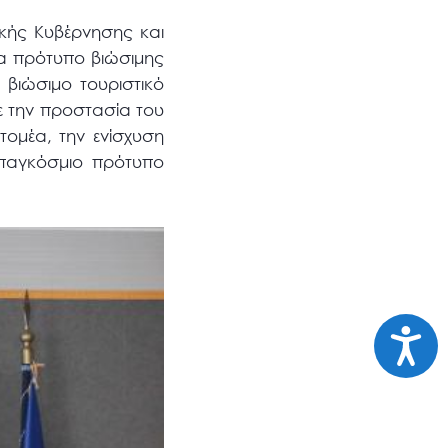
κής Κυβέρνησης και
α πρότυπο βιώσιμης
 βιώσιμο τουριστικό
ε την προστασία του
τομέα, την ενίσχυση
 παγκόσμιο πρότυπο
Προσι