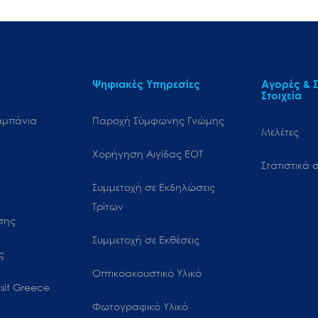
Ψηφιακές Υπηρεσίες
Αγορές & Σ
Στοιχεία
αμπάνια
Παροχή Σύμφωνης Γνώμης
Μελέτες
Χορήγηση Αιγίδας ΕΟΤ
Στατιστικά σ
Συμμετοχή σε Εκδηλώσεις
Τρίτων
ωσης
Συμμετοχή σε Εκθέσεις
ς
Οπτικοακουστικό Υλικό
sit Greece
Φωτογραφικό Υλικό