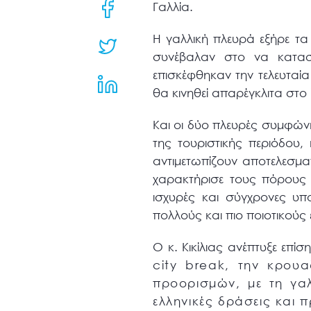
μενού
Γαλλία.
προσβασιμότητας.
Η γαλλική πλευρά εξήρε τα
συνέβαλαν στο να κατα
επισκέφθηκαν την τελευταία
θα κινηθεί απαρέγκλιτα στο 
Και οι δύο πλευρές συμφώνη
της τουριστικής περιόδου
αντιμετωπίζουν αποτελεσμα
χαρακτήρισε τους πόρους 
ισχυρές και σύγχρονες υπ
πολλούς και πιο ποιοτικούς 
Ο κ. Κικίλιας ανέπτυξε επί
city
break
, την κρουα
προορισμών, με τη γαλ
ελληνικές δράσεις και 