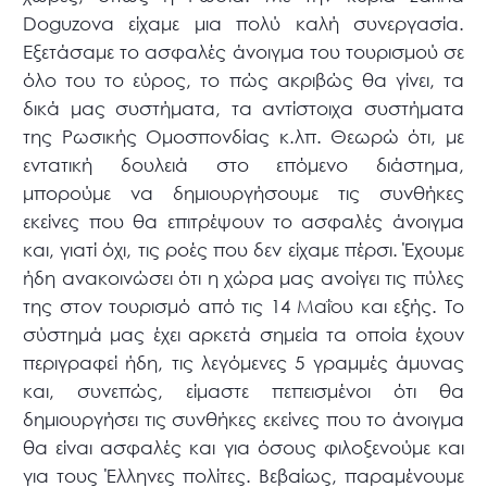
Doguzova είχαμε μια πολύ καλή συνεργασία.
Εξετάσαμε το ασφαλές άνοιγμα του τουρισμού σε
όλο του το εύρος, το πώς ακριβώς θα γίνει, τα
δικά μας συστήματα, τα αντίστοιχα συστήματα
της Ρωσικής Ομοσπονδίας κ.λπ. Θεωρώ ότι, με
εντατική δουλειά στο επόμενο διάστημα,
μπορούμε να δημιουργήσουμε τις συνθήκες
εκείνες που θα επιτρέψουν το ασφαλές άνοιγμα
και, γιατί όχι, τις ροές που δεν είχαμε πέρσι. Έχουμε
ήδη ανακοινώσει ότι η χώρα μας ανοίγει τις πύλες
της στον τουρισμό από τις 14 Μαΐου και εξής. Το
σύστημά μας έχει αρκετά σημεία τα οποία έχουν
περιγραφεί ήδη, τις λεγόμενες 5 γραμμές άμυνας
και, συνεπώς, είμαστε πεπεισμένοι ότι θα
δημιουργήσει τις συνθήκες εκείνες που το άνοιγμα
θα είναι ασφαλές και για όσους φιλοξενούμε και
για τους Έλληνες πολίτες. Βεβαίως, παραμένουμε