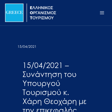
Μετάβαση
Σημείωση:
Main
στο
Αυτός
Men
περιεχόμενο
ο
ιστότοπος
περιλαμβάνει
ένα
σύστημα
15/04/2021
προσβασιμότητας.
15/04/2021 –
Συνάντηση του
Υπουργού
Τουρισμού κ.
Χάρη Θεοχάρη με
την επικεφαλής