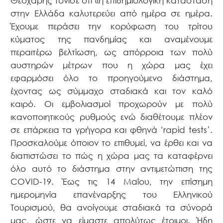
Θεοχάρης τόνισε ότι «η επιδημιολογική κατάσταση
στην Ελλάδα καλυτερεύει από ημέρα σε ημέρα.
Έχουμε περάσει την κορύφωση του τρίτου
κύματος της πανδημίας και αναμένουμε
περαιτέρω βελτίωση, ως απόρροια των πολύ
αυστηρών μέτρων που η χώρα μας έχει
εφαρμόσει όλο το προηγούμενο διάστημα,
έχοντας ως σύμμαχο σταδιακά και τον καλό
καιρό. Οι εμβολιασμοί προχωρούν με πολύ
ικανοποιητικούς ρυθμούς ενώ διαθέτουμε πλέον
σε επάρκεια τα γρήγορα και φθηνά ‘rapid tests’.
Προσκαλούμε όποιον το επιθυμεί, να έρθει και να
διαπιστώσει το πώς η χώρα μας τα καταφέρνει
όλο αυτό το διάστημα στην αντιμετώπιση της
COVID-19. Έως τις 14 Μαΐου, την επίσημη
ημερομηνία επανέναρξης του Ελληνικού
Τουρισμού, θα ανοίγουμε σταδιακά τα σύνορά
μας, ώστε να είμαστε απολύτως έτοιμοι. Ήδη