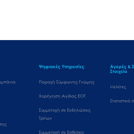
Ψηφιακές Υπηρεσίες
Αγορές & Σ
Στοιχεία
αμπάνια
Παροχή Σύμφωνης Γνώμης
Μελέτες
Χορήγηση Αιγίδας ΕΟΤ
Στατιστικά σ
Συμμετοχή σε Εκδηλώσεις
Τρίτων
ωσης
Συμμετοχή σε Εκθέσεις