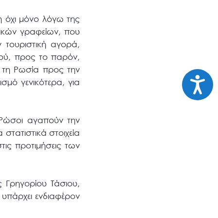
η όχι μόνο λόγω της
τικών γραφείων, που
 τουριστική αγορά,
ού, προς το παρόν,
ό τη Ρωσία προς την
Προσι
σμό γενικότερα, για
 Ρώσοι αγαπούν την
 στατιστικά στοιχεία
τις προτιμήσεις των
 Γρηγορίου Τάσιου,
υπάρχει ενδιαφέρον