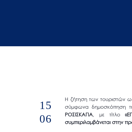
άτομα
με
προβλήματα
όρασης
που
χρησιμοποιούν
πρόγραμμα
ανάγνωσης
οθόνης
Πατήστε
Control-
F10
H ζήτηση των τουριστών ω
15
για
σύμφωνα δημοσκόπηση τη
να
ΡΟΣΙΣΚΑΓΙΑ
, με τίτλο
«Ε
06
ανοίξετε
συμπεριλαμβάνεται στην πρ
ένα