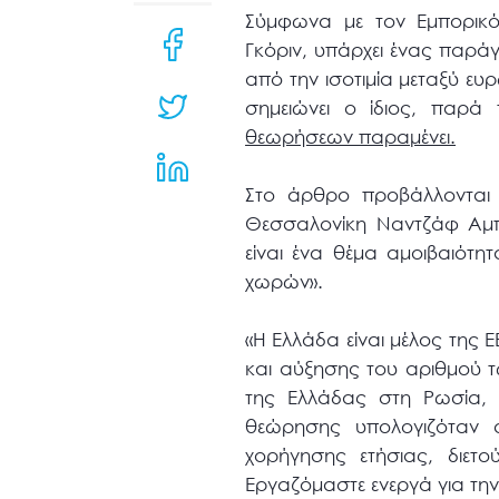
μενού
Σύμφωνα με τον Εμπορικό 
προσβασιμότητας.
Γκόριν, υπάρχει ένας παράγ
από την ισοτιμία μεταξύ ευ
σημειώνει ο ίδιος, παρά
θεωρήσεων παραμένει.
Στο άρθρο προβάλλονται 
Θεσσαλονίκη Ναντζάφ Αμπν
είναι ένα θέμα αμοιβαιότ
χωρών».
«Η Ελλάδα είναι μέλος της
και αύξησης του αριθμού τ
της Ελλάδας στη Ρωσία, 
θεώρησης υπολογιζόταν σ
χορήγησης ετήσιας, διετ
Εργαζόμαστε ενεργά για τη