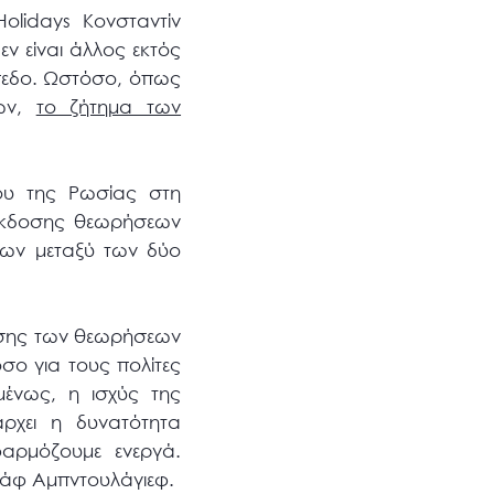
olidays Κονσταντίν
ν είναι άλλος εκτός
πίπεδο. Ωστόσο, όπως
ιών,
το ζήτημα των
ου της Ρωσίας στη
 έκδοσης θεωρήσεων
εων μεταξύ των δύο
τασης των θεωρήσεων
σο για τους πολίτες
ένως, η ισχύς της
ρχει η δυνατότητα
φαρμόζουμε ενεργά.
τζάφ Αμπντουλάγιεφ.