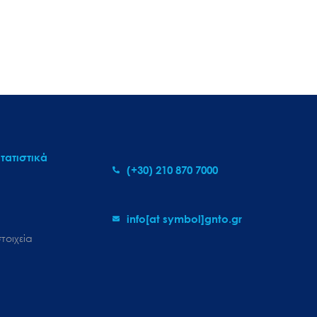
τατιστικά
(+30) 210 870 7000
info[at symbol]gnto.gr
τοιχεία