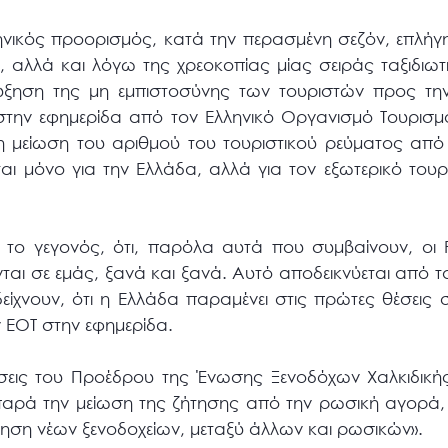
ηνικός προορισμός, κατά την περασμένη σεζόν, επλήγ
 αλλά και λόγω της χρεοκοπίας μίας σειράς ταξιδιω
ύξηση της μη εμπιστοσύνης των τουριστών προς την
ην εφημερίδα από τον Ελληνικό Οργανισμό Τουρισμ
ί η μείωση του αριθμού του τουριστικού ρεύματος απ
ι μόνο για την Ελλάδα, αλλά για τον εξωτερικό τουρι
α το γεγονός, ότι, παρόλα αυτά που συμβαίνουν, οι
ται σε εμάς, ξανά και ξανά. Αυτό αποδεικνύεται από τα
είχνουν, ότι η Ελλάδα παραμένει στις πρώτες θέσεις σ
 ΕΟΤ στην εφημερίδα.
σεις του Προέδρου της Ένωσης Ξενοδόχων Χαλκιδικής
παρά την μείωση της ζήτησης από την ρωσική αγορά, 
μηση νέων ξενοδοχείων, μεταξύ άλλων και ρωσικών».