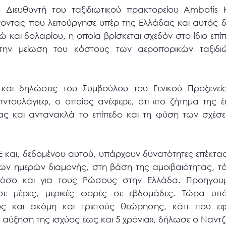
Διευθυντή του ταξιδιωτικού πρακτορείου Ambotis H
οντας που λειτούργησε υπέρ της Ελλάδας και αυτός δε
ρώ και δολαρίου, η οποία βρίσκεται σχεδόν στο ίδιο ε
 την μείωση του κόστους των αεροπορικών ταξιδ
και δηλώσεις του Συμβούλου του Γενικού Προξενεί
τουλάγιεφ, ο οποίος ανέφερε, ότι «το ζήτημα της
ητας και αντανακλά το επίπεδο και τη φύση των σχέσ
 ΕΕ και, δεδομένου αυτού, υπάρχουν δυνατότητες επέκ
ων ημερών διαμονής, στη βάση της αμοιβαιότητας, τό
όσο και για τους Ρώσους στην Ελλάδα. Προηγουμ
ε μέρες, μερικές φορές σε εβδομάδες. Τώρα υπά
ούς και ακόμη και τριετούς θεώρησης, κάτι που ε
ν αύξηση της ισχύος έως και 5 χρόνια», δήλωσε ο Ναν