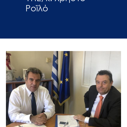
Ροϊλό