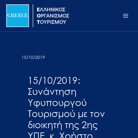
Μετάβαση
Σημείωση:
Main
στο
Αυτός
Men
περιεχόμενο
ο
ιστότοπος
περιλαμβάνει
ένα
σύστημα
15/10/2019
προσβασιμότητας.
15/10/2019:
Συνάντηση
Υφυπουργού
Τουρισμού με τον
διοικητή της 2ης
ΥΠΕ, κ. Χρήστο