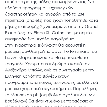
ατμόσφαιρα της πόλης απολαμβάνοντας ένα
πλούσιο πρόγραμμα ψυχαγωγικών
δραστηριοτήτων και αγορών από τα 284
περίπτερα (chalets) που έχουν τοποθετηθεί κατά
μήκος διαδρομής 2 χιλιομέτρων, από την Grand
Place έως την Place St. Catherine, με σημείο
αναφοράς ένα μεγάλο παγοδρόμιο.
Στην εναρκτήρια εκδήλωση θα ακουστεί η
μουσική σύνθεση «Who pays the ferryman» του
Γιάννη Μαρκόπουλου και θα ερμηνευθεί το
τραγούδι «Χρώματα και Αρώματα» από τον
Αλέξανδρο Μπελλέ, ενώ σε συνεργασία με την
Ελληνική Κοινότητα Βελγίου έχουν
προγραμματιστεί πολλές εκδηλώσεις με ελληνικά
μουσικο-χορευτικά συγκροτήματα. Παράλληλα,
το Manneken-pis (συμβολικό αγαλματίδιο των
Βρυξελλών) θα είναι ντυμένο με παραδοσιακή