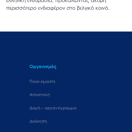
ελληνική ενδυμασία, προκαλώντας ακόμη
περισσότερο ενδιαφέρον στο βελγικό κοινό.
Οργανισμός
Ποιοι είμαστε
Αποστολή
Δομή – οργανόγραμμα
Διοίκηση