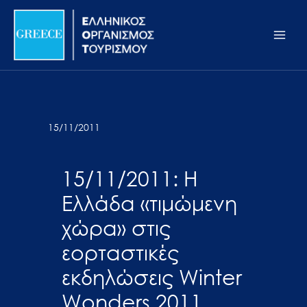
Μετάβαση
Σημείωση:
Main
στο
Αυτός
Men
περιεχόμενο
ο
ιστότοπος
περιλαμβάνει
ένα
σύστημα
15/11/2011
προσβασιμότητας.
15/11/2011: Η
Ελλάδα «τιμώμενη
χώρα» στις
εορταστικές
εκδηλώσεις Winter
Wonders 2011,