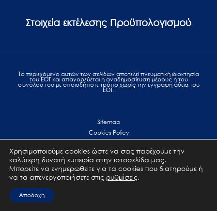
Στοιχεία εκτέλεσης Προϋπολογισμού
Το περιεχόμενο αυτών των σελίδων αποτελεί πvευματική ιδιοκτησία
του ΕΟΤ και απαγορεύεται η αναδημοσίευση μέρους ή του
συνόλου του με οποιοδήποτε τρόπο χωρίς την έγγραφη άδεια του
ΕΟΤ.
Sitemap
Cookies Policy
Personal Data Protection
Χρησιμοποιούμε cookies ώστε να σας παρέχουμε την
Terms of use
καλύτερη δυνατή εμπειρία στην ιστοσελίδα μας.
Επικοινωνία
Μπορείτε να ενημερωθείτε για τα cookies που διατηρούμε ή
να τα απενεργοποιήσετε στις
ρυθμίσεις
.
All Rights Reserved. GNTO © 2023
Αποδοχή