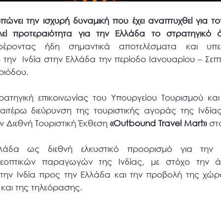
ώνει την ισχυρή δυναμική που έχει αναπτυχθεί για το
εί προτεραιότητα για την Ελλάδα το στρατηγικό ά
ιφέροντας ήδη σημαντικά αποτελέσματα και υπε
ην Ινδία στην Ελλάδα την περίοδο Ιανουαρίου – Σεπτε
ριόδου.
ατηγική επικοινωνίας του Υπουργείου Τουρισμού κα
ιτέρω διεύρυνση της τουριστικής αγοράς της Ινδίας
ην Διεθνή Τουριστική Έκθεση
«Outbound Travel Mart»
στ
λάδα ως διεθνή ελκυστικό προορισμό για την 
λεοπτικών παραγωγών της Ινδίας, με στόχο την ά
 την Ινδία προς την Ελλάδα και την προβολή της χώρ
και της τηλεόρασης.