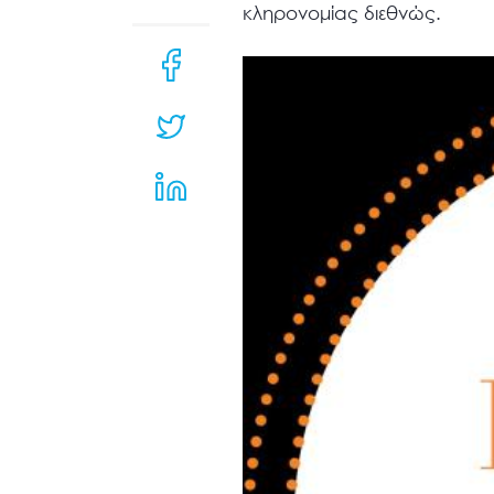
μενού
κληρονομίας διεθνώς.
προσβασιμότητας.