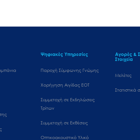
Ψηφιακές Υπηρεσίες
Αγορές & Σ
Στοιχεία
αμπάνια
Παροχή Σύμφωνης Γνώμης
Μελέτες
Χορήγηση Αιγίδας ΕΟΤ
Στατιστικά σ
Συμμετοχή σε Εκδηλώσεις
Τρίτων
ωσης
Συμμετοχή σε Εκθέσεις
ς
Οπτικοακουστικό Υλικό