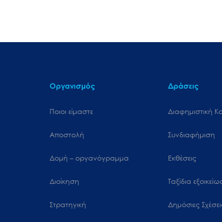
Οργανισμός
Δράσεις
Ποιοι είμαστε
Διαφημιστική Κ
Αποστολή
Συνδιαφήμιση
Δομή – οργανόγραμμα
Εκθέσεις
Διοίκηση
Ταξίδια εξοικεί
Στρατηγική
Δημόσιες Σχέσει