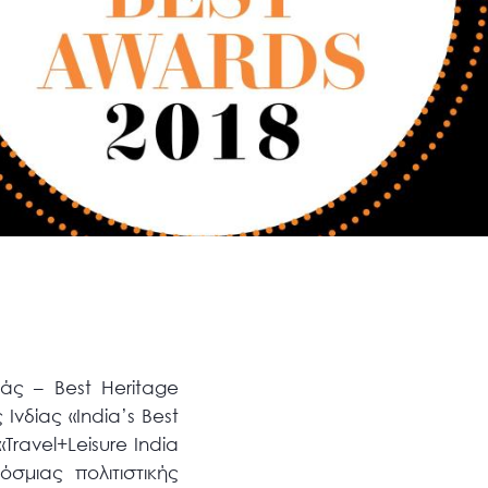
άς – Best Heritage
Ινδίας «India’s Best
Travel+Leisure India
μιας πολιτιστικής