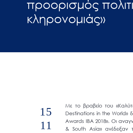
προορισμός πολιτι
άτομα
κληρονομιάς»
με
προβλήματα
όρασης
που
χρησιμοποιούν
πρόγραμμα
ανάγνωσης
οθόνης
Πατήστε
Control-
F10
για
Με το βραβείο του «Καλύτ
15
να
Destinations in the World» 
ανοίξετε
Awards ΙΒΑ 2018». Οι αναγνώ
11
ένα
& South Asia» ανέδειξαν