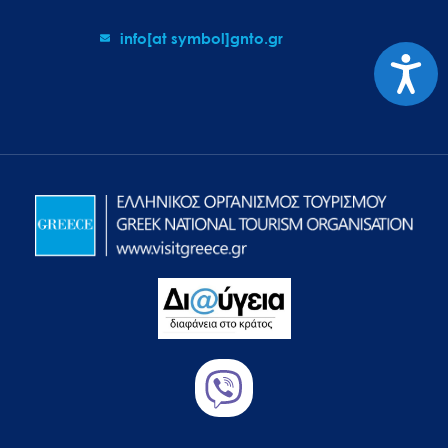
info[at symbol]gnto.gr
Προσιτ