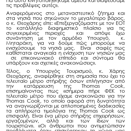
Για αυτό κινητοποιηθήκαμε άμεσα και διαψεύσαμε
τις προβλέψεις αυτές».
Αναφερόμενος στο μεταναστευτικό ζήτημα και
στα νησιά που σηκώνουν το μεγαλύτερο βάρος,
ο κ. Θεοχάρης είπε: «Επεξεργαζόμαστε με τον ΕΟΤ
το κατάλληλο διαφημιστικό πλαίσιο για τις
συγκεκριμένες περιοχές και απόψε έχω
συνάντηση με τον αρμόδιο Υπουργό, κ.
Μηταράκη, για να δούμε πώς μπορούμε να
ενισχύσουμε τα νησιά μας. Είναι σαφές πως
καθίσταται αναγκαία η ενίσχυση των νησιών μας
σε επικοινωνιακό επίπεδο και σύντομα θα
υπάρξουν και σχετικές ανακοινώσεις».
Τέλος, ο Υπουργός Τουρισμού, κ. Χάρης
Θεοχάρης, αναφέρθηκε στη σημασία που έχει το
τελευταίο μέτρο στήριξης όσων επλήγησαν από
την κατάρρευση της
Thomas Cook
,
επισημαίνοντας πως «σήμερα πήρε ΦΕΚ το
τελευταίο μέτρο που είχαμε ανακοινώσει για την
Thomas Cook
, το οποίο αφορά στη δυνατότητα
να αναγνωρίζονται με απλοποιημένες διαδικασίες
τα απλήρωτα τιμολόγια της
Thomas Cook
ως
επισφαλή. Είναι ένα μέτρο στήριξης επιχειρήσεων,
εργαζομένων, αλλά και των ίδιων των
τουριστών». «Οι άνθρωποι που αντιμετώπισαν
προβλήματα όταν επισκέφτηκαν τη χώρα μας