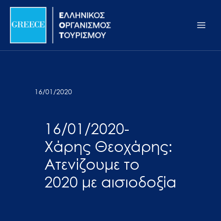
Μετάβαση
Σημείωση:
Main
στο
Αυτός
Men
περιεχόμενο
ο
ιστότοπος
περιλαμβάνει
ένα
σύστημα
16/01/2020
προσβασιμότητας.
16/01/2020-
Χάρης Θεοχάρης:
Ατενίζουμε το
2020 με αισιοδοξία