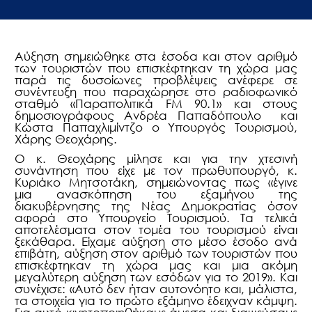
Αύξηση σημειώθηκε στα έσοδα και στον αριθμό
των τουριστών που επισκέφτηκαν τη χώρα μας
παρά τις δυσοίωνες προβλέψεις ανέφερε σε
συνέντευξη που παραχώρησε στο ραδιοφωνικό
σταθμό «Παραπολιτικά
FM
90.1» και στους
δημοσιογράφους Ανδρέα Παπαδόπουλο και
Κώστα Παπαχλιμίντζο ο Υπουργός Τουρισμού,
Χάρης Θεοχάρης.
Ο κ. Θεοχάρης μίλησε και για την χτεσινή
συνάντηση που είχε με τον πρωθυπουργό, κ.
Κυριάκο Μητσοτάκη, σημειώνοντας πως «έγινε
μια ανασκόπηση του εξαμήνου της
διακυβέρνησης της Νέας Δημοκρατίας όσον
αφορά στο Υπουργείο Τουρισμού. Τα τελικά
αποτελέσματα στον τομέα του τουρισμού είναι
ξεκάθαρα. Είχαμε αύξηση στο μέσο έσοδο ανά
επιβάτη, αύξηση στον αριθμό των τουριστών που
επισκέφτηκαν τη χώρα μας και μια ακόμη
μεγαλύτερη αύξηση των εσόδων για το 2019». Και
συνέχισε: «Αυτό δεν ήταν αυτονόητο και, μάλιστα,
τα στοιχεία για το πρώτο εξάμηνο έδειχναν κάμψη.