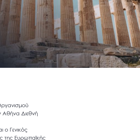
 Οργανισμού
ην Αθήνα Διεθνή
 ο Γενικός
ος της Ευρωπαϊκής