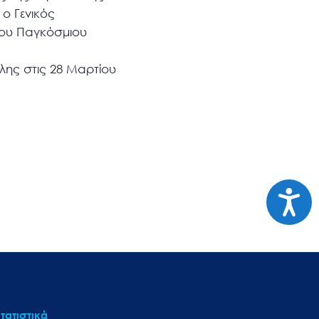
 ο Γενικός
 του Παγκόσμιου
ης στις 28 Μαρτίου
Προσι
τατιστικά