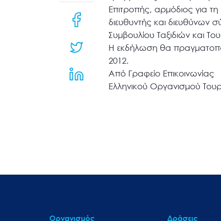
μενού
Επιτροπής, αρμόδιος για τη Β
προσβασιμότητας.
διευθυντής και διευθύνων σ
Συμβουλίου Ταξιδιών και Του
Η εκδήλωση θα πραγματοπο
2012.
Από Γραφείο Επικοινωνίας
Ελληνικού Οργανισμού Του
Οργανισμός
Δράσεις