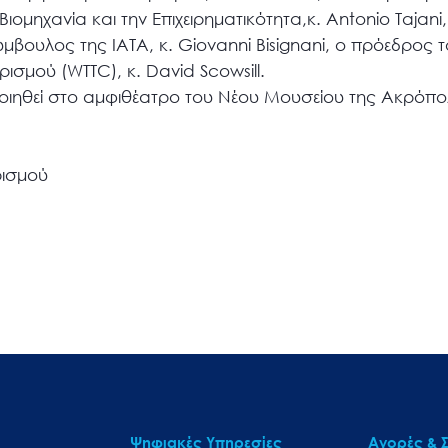
ιομηχανία και την Επιχειρηματικότητα,κ. Antonio Tajani,
ύμβουλος της ΙΑΤΑ, κ. Giovanni Bisignani, ο πρόεδρος
ρισμού (WTTC), κ. David Scowsill.
ιηθεί στο αμφιθέατρο του Νέου Μουσείου της Ακρόπολ
ρισμού
Ψηφιακές Υπηρεσίες
Αγορές & Σ