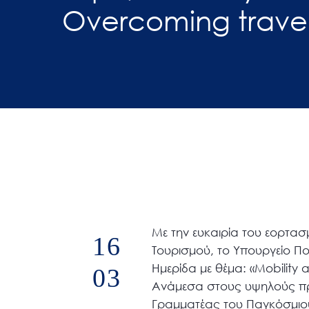
Overcoming travel 
άτομα
με
προβλήματα
όρασης
που
χρησιμοποιούν
πρόγραμμα
ανάγνωσης
οθόνης
Πατήστε
Control-
F10
Με την ευκαιρία του εορτασ
16
για
Τουρισμού, το Υπουργείο Πο
να
Ημερίδα με θέμα: «Mobility a
03
ανοίξετε
Ανάμεσα στους υψηλούς προ
ένα
Γραμματέας του Παγκόσμιου