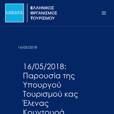
Μετάβαση
Σημείωση:
Main
στο
Αυτός
Men
περιεχόμενο
ο
ιστότοπος
περιλαμβάνει
ένα
σύστημα
16/05/2018
προσβασιμότητας.
16/05/2018:
Παρουσία της
Υπουργού
Τουρισμού κας
Έλενας
Κουντουρά