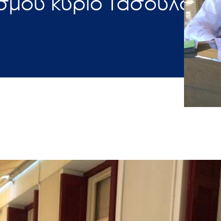
ισμού κύριο Τασούλα