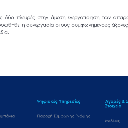
.
ς δύο πλευρές στην άμεση ενεργοποίηση των απαρα
οωθηθεί η συνεργασία στους συμφωνημένους άξονες κ
δία.
Ψηφιακές Υπηρεσίες
Αγορές & Σ
Στοιχεία
αμπάνια
Παροχή Σύμφωνης Γνώμης
Μελέτες