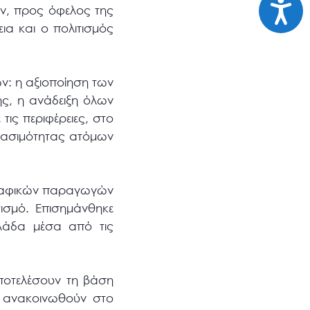
Προσι
ον, προς όφελος της
ια και ο πολιτισμός
ν: η αξιοποίηση των
ής, η ανάδειξη όλων
ις περιφέρειες, στο
σβασιμότητας ατόμων
ογραφικών παραγωγών
ισμό. Επισημάνθηκε
λάδα μέσα από τις
ποτελέσουν τη βάση
 ανακοινωθούν στο