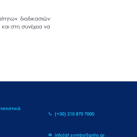
ίτητων διαδικασιών
αι στη συνέχεια να
τατιστικά
(+30) 210 870 7000
info[at symbol]gnto.gr