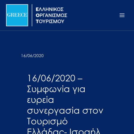
Μετάβαση
Σημείωση:
Main
στο
Αυτός
Men
περιεχόμενο
ο
ιστότοπος
περιλαμβάνει
ένα
σύστημα
16/06/2020
προσβασιμότητας.
16/06/2020 –
Συμφωνία για
ευρεία
συνεργασία στον
Τουρισμό
Ελλάδας- Ισραήλ