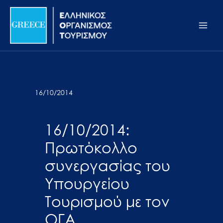
Μετάβαση
Σημείωση:
Main
στο
Αυτός
Men
περιεχόμενο
ο
ιστότοπος
περιλαμβάνει
ένα
σύστημα
16/10/2014
προσβασιμότητας.
16/10/2014:
Πρωτόκολλο
συνεργασίας του
Υπουργείου
Τουρισμού με τον
ΟΓΑ