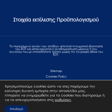
Στοιχεία εκτέλεσης Προϋπολογισμού
Το περιεχόμενο αυτών των σελίδων αποτελεί πvευματική ιδιοκτησία
του ΕΟΤ και απαγορεύεται η αναδημοσίευση μέρους ή του
συνόλου του με οποιοδήποτε τρόπο χωρίς την έγγραφη άδεια του
ΕΟΤ.
Sitemap
Cookies Policy
Personal Data Protection
Χρησιμοποιούμε cookies ώστε να σας παρέχουμε την
Terms of use
καλύτερη δυνατή εμπειρία στην ιστοσελίδα μας.
Επικοινωνία
Μπορείτε να ενημερωθείτε για τα cookies που διατηρούμε ή
να τα απενεργοποιήσετε στις
ρυθμίσεις
.
All Rights Reserved. GNTO © 2023
Αποδοχή