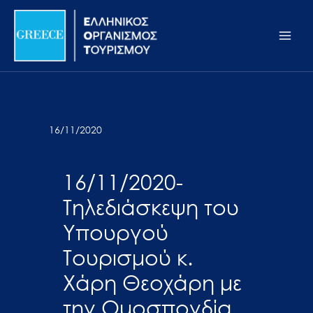
Μετάβαση
Σημείωση:
Main
στο
Αυτός
Men
περιεχόμενο
ο
ιστότοπος
περιλαμβάνει
ένα
σύστημα
16/11/2020
προσβασιμότητας.
16/11/2020-
Τηλεδιάσκεψη του
Υπουργού
Τουρισμού κ.
Χάρη Θεοχάρη με
την Ομοσπονδία