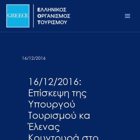
Μετάβαση
Σημείωση:
Main
στο
Αυτός
Men
περιεχόμενο
ο
ιστότοπος
περιλαμβάνει
ένα
σύστημα
16/12/2016
προσβασιμότητας.
16/12/2016:
Επίσκεψη της
Υπουργού
Τουρισμού κα
Έλενας
Κουντουρά στο