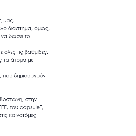
ς μας.
νο διάστημα, όμως,
 να δώσει το
ε όλες τις βαθμίδες.
 τα άτομα με
, που δημιουργούν
 Βοστώνη, στην
ΕΕ, του capsuleT,
τις καινοτόμες