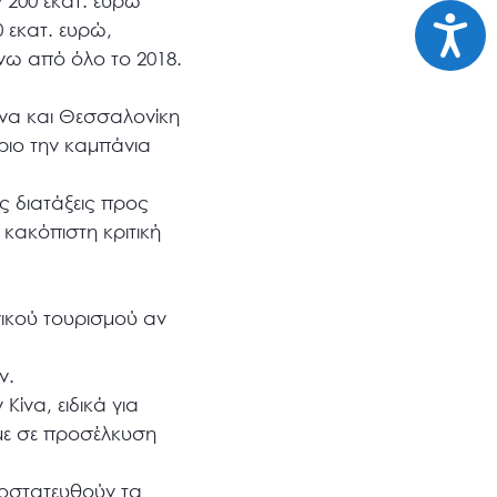
 200 εκατ. ευρώ
Προσι
 εκατ. ευρώ,
νω από όλο το 2018.
θήνα και Θεσσαλονίκη
ριο την καμπάνια
ς διατάξεις προς
 κακόπιστη κριτική
νικού τουρισμού αν
ν.
ίνα, ειδικά για
με σε προσέλκυση
ροστατευθούν τα