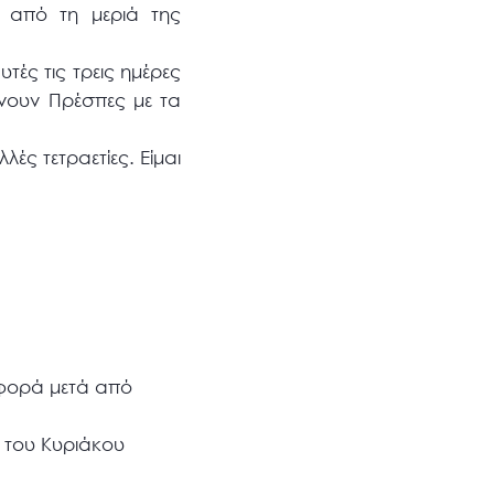
ε από τη μεριά της
ές τις τρεις ημέρες
νουν Πρέσπες με τα
ές τετραετίες. Είμαι
 φορά μετά από
ς του Κυριάκου