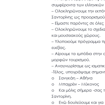
συμφέροντα των ελληνικών τ
– Ολοκληρώνουμε την εκπόν
Σαντορίνης ως προορισμού 
– Είμαστε παρόντες σε όλες τ
– Ολοκληρώνουμε το σχεδιασ
και μουσειακούς χώρους.
– Υλοποιούμε πρόγραμμα πρ
ευεξίας.
– Αίρουμε τα εμπόδια στην 
μορφών τουρισμού.
– Αναγνωρίσαμε ως ιαματικ
-Τέλος, υπογράψαμε σημαντι
o Σανγκάη – Αθήνα
o Μπαχρέιν – Μύκονος
o Και μόλις σήμερα -σας τ
Σαντορίνη.
o Ενώ δουλεύουμε και για 