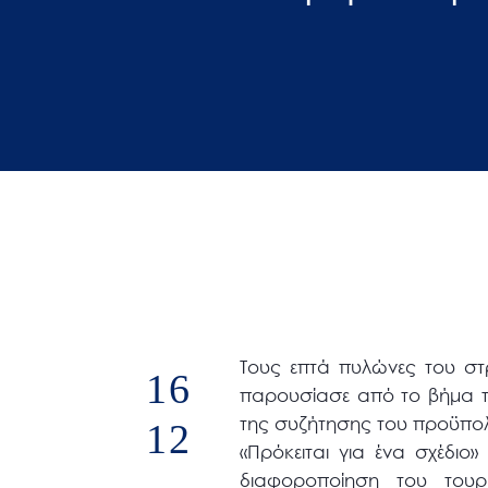
άτομα
με
προβλήματα
όρασης
που
χρησιμοποιούν
πρόγραμμα
ανάγνωσης
οθόνης
Πατήστε
Control-
F10
Τους επτά πυλώνες του στρ
16
για
παρουσίασε από το βήμα τ
να
της συζήτησης του προϋπολ
12
ανοίξετε
«Πρόκειται για ένα σχέδιο
ένα
διαφοροποίηση του τουρ