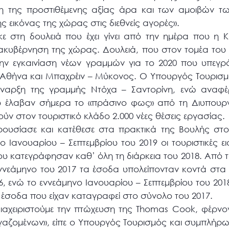
η της προστιθέμενης αξίας άρα και των αμοιβών τ
ς εικόνας της χώρας στις διεθνείς αγορές».
 στη δουλειά που έχει γίνει από την ημέρα που η 
ακυβέρνηση της χώρας. Δουλειά, που στον τομέα του Τ
την εγκαινίαση νέων γραμμών για το 2020 που υπε
Αθήνα και Μπαχρέιν – Μύκονος. Ο Υπουργός Τουρισ
ναρξη της γραμμής Ντόχα – Σαντορίνη, ενώ αναφέρ
ου έλαβαν σήμερα το «πράσινο φως» από τη Διυπουργ
ν στον τουριστικό κλάδο 2.000 νέες θέσεις εργασίας.
υσίασε και κατέθεσε στα πρακτικά της Βουλής στοι
 Ιανουαρίου – Σεπτεμβρίου του 2019 οι τουριστικές ει
υ κατεγράφησαν καθ’ όλη τη διάρκεια του 2018. Από τα
εννεάμηνο του 2017 τα έσοδα υπολείπονταν κοντά στα
, ενώ το εννεάμηνο Ιανουαρίου – Σεπτεμβρίου του 201
 έσοδα που είχαν καταγραφεί στο σύνολο του 2017.
ιαχειριστούμε την πτώχευση της Thomas Cook, φέρνο
γαζομένων», είπε ο Υπουργός Τουρισμός και συμπλήρωσ