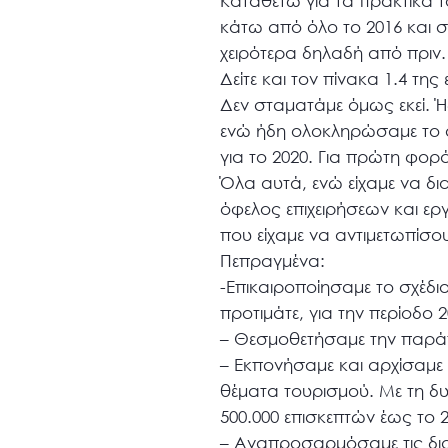
Καταθέτω για τα πρακτικά τ
κάτω από όλο το 2016 και σ
χειρότερα δηλαδή από πριν.
Δείτε και τον πίνακα 1.4 της 
Δεν σταματάμε όμως εκεί. Ήδ
ενώ ήδη ολοκληρώσαμε το σ
για το 2020. Για πρώτη φορ
Όλα αυτά, ενώ είχαμε να δι
όφελος επιχειρήσεων και ερ
που είχαμε να αντιμετωπίσο
Πεπραγμένα:
-Επικαιροποίησαμε το σχέδι
προτιμάτε, για την περίοδο 2
– Θεσμοθετήσαμε την παράτ
– Εκπονήσαμε και αρχίσαμε 
θέματα τουρισμού. Με τη δ
500.000 επισκεπτών έως το 2
– Αναπροσαρμόσαμε τις διατ