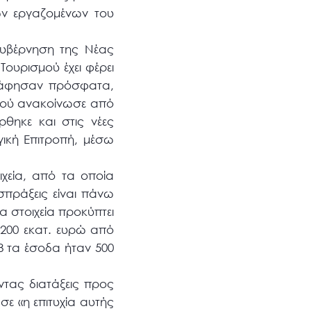
ων εργαζομένων του
Κυβέρνηση της Νέας
ουρισμού έχει φέρει
γράφησαν πρόσφατα,
μού ανακοίνωσε από
θηκε και στις νέες
ική Επιτροπή, μέσω
χεία, από τα οποία
σπράξεις είναι πάνω
 στοιχεία προκύπτει
 200 εκατ. ευρώ από
8 τα έσοδα ήταν 500
ντας διατάξεις προς
ε «η επιτυχία αυτής