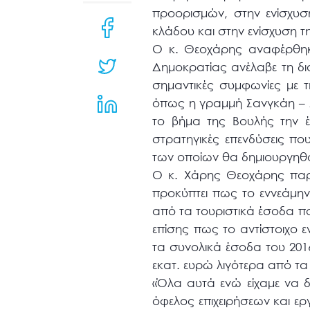
μενού
προορισμών, στην ενίσχυσ
προσβασιμότητας.
κλάδου και στην ενίσχυση τη
Ο κ. Θεοχάρης αναφέρθηκε
Δημοκρατίας ανέλαβε τη δι
σημαντικές συμφωνίες με 
όπως η γραμμή Σανγκάη – 
το βήμα της Βουλής την έ
στρατηγικές επενδύσεις π
των οποίων θα δημιουργηθού
Ο κ. Χάρης Θεοχάρης παρο
προκύπτει πως το εννεάμηνο
από τα τουριστικά έσοδα πο
επίσης πως το αντίστοιχο 
τα συνολικά έσοδα του 2016
εκατ. ευρώ λιγότερα από τα
«Όλα αυτά ενώ είχαμε να δ
όφελος επιχειρήσεων και ερ