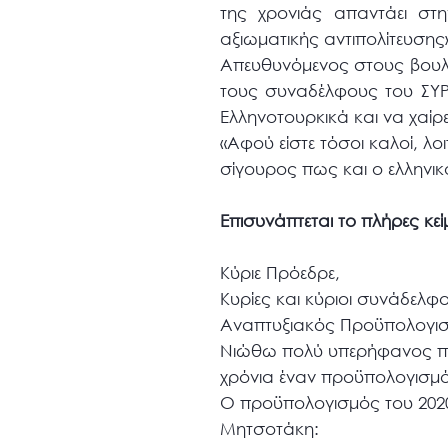
της χρονιάς απαντάει στη
αξιωματικής αντιπολίτευσης
Απευθυνόμενος στους βουλευ
τους συναδέλφους του ΣΥΡ
Ελληνοτουρκικά και να χαίρεσ
«Αφού είστε τόσοι καλοί, λο
σίγουρος πως και ο ελληνικ
Επισυνάπτεται το πλήρες κεί
Kύριε Πρόεδρε,
Κυρίες και κύριοι συνάδελφο
Αναπτυξιακός Προϋπολογι
Νιώθω πολύ υπερήφανος που
χρόνια έναν προϋπολογισμό
O προϋπολογισμός του 2020 
Μητσοτάκη: