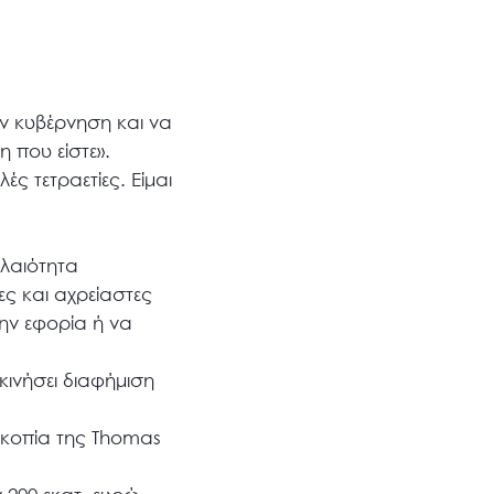
ην κυβέρνηση και να
η που είστε».
ς τετραετίες. Είμαι
ολαιότητα
ς και αχρείαστες
ην εφορία ή να
κινήσει διαφήμιση
οκοπία της Thomas