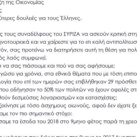
ξη της Οικονομίας
ς
ύτερες δουλειές για τους Έλληνες.
ες τους συναδέλφους του ΣΥΡΙΖΑ να ασκούν κριτική στ
οτουρκικά και να χαίρεστε για το «τι καλή αντιπολίτευσ
πόν, σας προτείνω να διατηρήσετε αυτή τη θέση για πολλέ
κός λαός συμφωνεί.
ύ να σας πιάσουμε και πού να σας αφήσουμε;
αγώσει για χρόνια, στα εθνικά θέματα που με τόση επιπ
λογία που επί των ημερών σας επιβλήθηκαν 29 πρόσθετε
που οδήγησαν το 50% των πολιτών να έχουν οφειλές στ
θούν δεσμεύσεις λογαριασμών και κατασχέσεις;
ξεκίνησε με τόσο άσχημους οιωνούς, αφού δεν είχατε ξε
χαμε τον πιο σημαντικό στόχο:
άσαμε τα έσοδα του 2018 στο 9μηνο φέτος παρά τη χρε