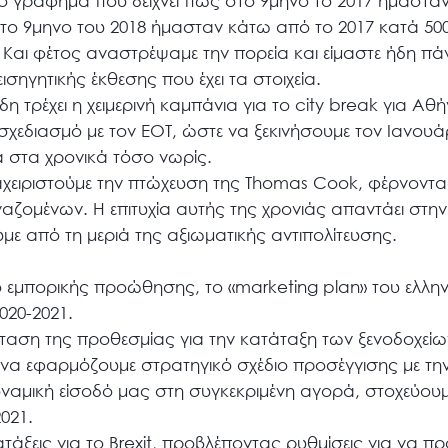
ο γράφημα που δείχνει πως στο 9μηνο το 2017 ήμασταν
το 9μηνο του 2018 ήμασταν κάτω από το 2017 κατά 500
 Και φέτος αναστρέψαμε την πορεία και είμαστε ήδη πά
εισηγητικής έκθεσης που έχει τα στοιχεία.
η τρέχει η χειμερινή καμπάνια για το city break για Α
χεδιασμό με τον ΕΟΤ, ώστε να ξεκινήσουμε τον Ιανουά
ά στα χρονικά τόσο νωρίς.
αχειριστούμε την πτώχευση της Thomas Cook, φέρνοντα
γαζομένων. Η επιτυχία αυτής της χρονιάς απαντάει στην
υμε από τη μεριά της αξιωματικής αντιπολίτευσης.
ο εμπορικής προώθησης, το «marketing plan» του ελλη
020-2021.
αση της προθεσμίας για την κατάταξη των ξενοδοχείω
να εφαρμόζουμε στρατηγικό σχέδιο προσέγγισης με την Κ
υναμική είσοδό μας στη συγκεκριμένη αγορά, στοχεύου
021.
άξεις για το Brexit, προβλέποντας ρυθμίσεις για να π