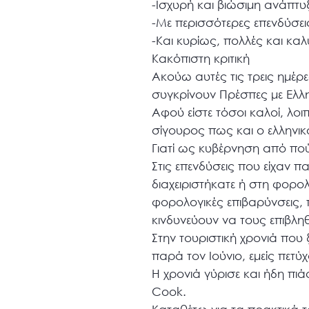
-Ισχυρή και βιώσιμη ανάπτυ
-Με περισσότερες επενδύσει
-Και κυρίως, πολλές και καλ
Κακόπιστη κριτική
Ακούω αυτές τις τρεις ημέρ
συγκρίνουν Πρέσπες με Ελλην
Αφού είστε τόσοι καλοί, λοι
σίγουρος πως και ο ελληνι
Γιατί ως κυβέρνηση από πο
Στις επενδύσεις που είχαν π
διαχειριστήκατε ή στη φορο
φορολογικές επιβαρύνσεις, 
κινδυνεύουν να τους επιβλη
Στην τουριστική χρονιά που 
παρά τον Ιούνιο, εμείς πετύ
Η χρονιά γύρισε και ήδη πι
Cook.