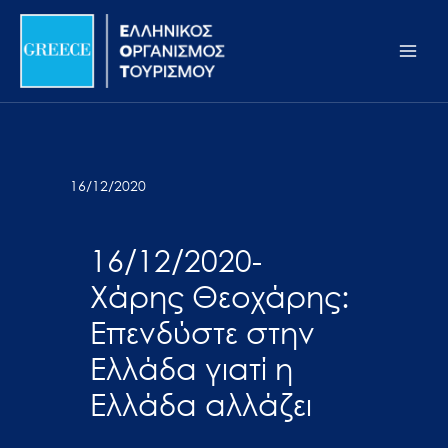
Μετάβαση
Σημείωση:
Main
στο
Αυτός
Men
περιεχόμενο
ο
ιστότοπος
περιλαμβάνει
ένα
σύστημα
16/12/2020
προσβασιμότητας.
16/12/2020-
Χάρης Θεοχάρης:
Επενδύστε στην
Ελλάδα γιατί η
Ελλάδα αλλάζει