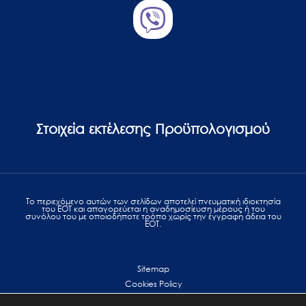
Στοιχεία εκτέλεσης Προϋπολογισμού
Το περιεχόμενο αυτών των σελίδων αποτελεί πvευματική ιδιοκτησία
του ΕΟΤ και απαγορεύεται η αναδημοσίευση μέρους ή του
συνόλου του με οποιοδήποτε τρόπο χωρίς την έγγραφη άδεια του
ΕΟΤ.
Sitemap
Cookies Policy
Personal Data Protection