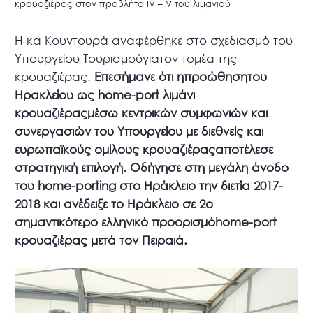
κρουαζιέρας στον προβλήτα IV – V του λιμανιού
Η κα Κουντουρά αναφέρθηκε στο σχεδιασμό του
Υπουργείου Τουρισμούγιατον τομέα της
κρουαζιέρας.
Επεσήμανε ότι ηπροώθησητου
Ηρακλείου ως home-port λιμάνι
κρουαζιέραςμέσω κεντρικών συμφωνιών και
συνεργασιών του Υπουργείου με διεθνείς και
ευρωπαϊκούς ομίλους κρουαζιέραςαποτέλεσε
στρατηγική επιλογή. Οδήγησε στη μεγάλη άνοδο
του home-porting στο Ηράκλειο την διετία 2017-
2018 και ανέδειξε το Ηράκλειο σε 2ο
σημαντικότερο ελληνικό προορισμόhome-port
κρουαζιέρας μετά τον Πειραιά.