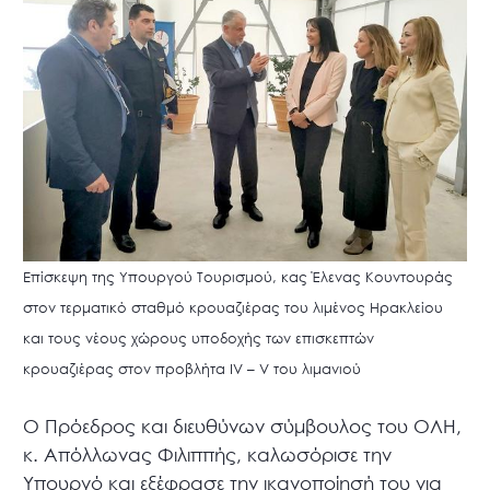
Επίσκεψη της Υπουργού Τουρισμού, κας Έλενας Κουντουράς
στον τερματικό σταθμό κρουαζιέρας του λιμένος Ηρακλείου
και τους νέους χώρους υποδοχής των επισκεπτών
κρουαζιέρας στον προβλήτα IV – V του λιμανιού
Ο Πρόεδρος και διευθύνων σύμβουλος του ΟΛΗ,
κ. Απόλλωνας Φιλιππής, καλωσόρισε την
Υπουργό και εξέφρασε την ικανοποίησή του για