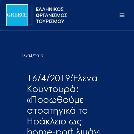
Μετάβαση
Σημείωση:
Main
στο
Αυτός
Men
περιεχόμενο
ο
ιστότοπος
περιλαμβάνει
ένα
σύστημα
16/04/2019
προσβασιμότητας.
16/4/2019:Έλενα
Κουντουρά:
«Προωθούμε
στρατηγικά το
Ηράκλειο ως
home-port λιμάνι