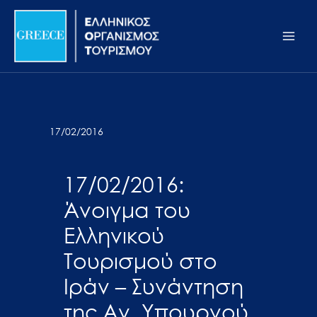
Μετάβαση
Σημείωση:
Main
στο
Αυτός
Men
περιεχόμενο
ο
ιστότοπος
περιλαμβάνει
ένα
σύστημα
17/02/2016
προσβασιμότητας.
17/02/2016:
Άνοιγμα του
Ελληνικού
Τουρισμού στο
Ιράν – Συνάντηση
της Αν. Υπουργού