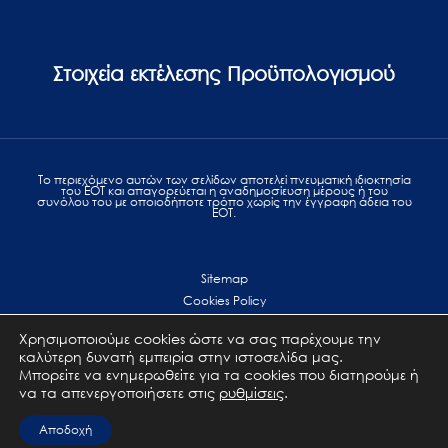
Στοιχεία εκτέλεσης Προϋπολογισμού
Το περιεχόμενο αυτών των σελίδων αποτελεί πvευματική ιδιοκτησία
του ΕΟΤ και απαγορεύεται η αναδημοσίευση μέρους ή του
συνόλου του με οποιοδήποτε τρόπο χωρίς την έγγραφη άδεια του
ΕΟΤ.
Sitemap
Cookies Policy
Personal Data Protection
Χρησιμοποιούμε cookies ώστε να σας παρέχουμε την
Terms of use
καλύτερη δυνατή εμπειρία στην ιστοσελίδα μας.
Επικοινωνία
Μπορείτε να ενημερωθείτε για τα cookies που διατηρούμε ή
να τα απενεργοποιήσετε στις
ρυθμίσεις
.
All Rights Reserved. GNTO © 2023
Αποδοχή