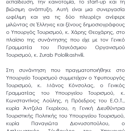
εκπαίδευση, την καινοτομία, το start-up και τη
βιώσιμη ανάπτυξη. Αυτή είναι μια συνεργασία
ωφέλιμη και για τις δύο πλευρές» ανέφερε
μιλώντας σε Έλληνες και ξένους δημοσιογράφους
ο Υπουργός Τουρισμού, κ. Χάρης Θεοχάρης, στο
πλαίσιο της συνάντησης που είχε με τον Γενικό
Γραμματέα του Παγκόσμιου Οργανισμού
Τουρισμού, κ. Zurab Pololikashvili.
Στη συνάντηση που πραγματοποιήθηκε στο
Υπουργείο Τουρισμού συμμετείχαν ο Υφυπουργός
Τουρισμού, κ. Μάνος Κόνσολας, ο Γενικός
Γραμματέας του Υπουργείου Τουρισμού, κ.
Κωνσταντίνος Λούλης, η Πρόεδρος του Ε.Ο.Τ.,
κυρία Άντζελα Γκερέκου, η Γενική Διευθύντρια
Τουριστικής Πολιτικής του Υπουργείου Τουρισμού,
κυρία Παναγιώτα Διονυσοπούλου, ο
Διπλωματικός Σύμβουλος του Υπουργού