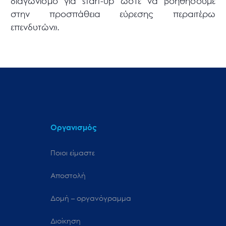
διαγωνισμό για start-up ώστε να βοηθήσουμε
στην προσπάθεια εύρεσης περαιτέρω
επενδυτών».
Οργανισμός
Ποιοι είμαστε
Αποστολή
Δομή – οργανόγραμμα
Διοίκηση