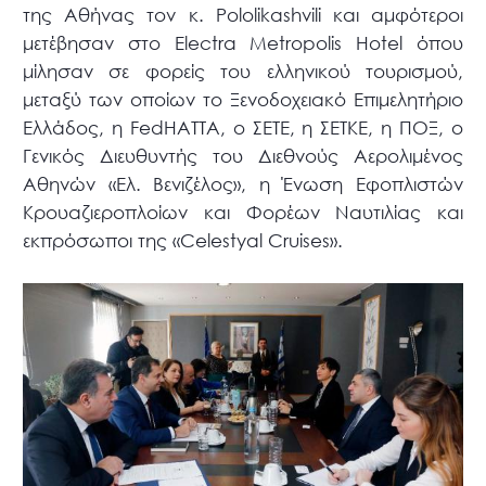
της Αθήνας τον κ. Pololikashvili και αμφότεροι
μετέβησαν στο Electra Metropolis Hotel όπου
μίλησαν σε φορείς του ελληνικού τουρισμού,
μεταξύ των οποίων το Ξενοδοχειακό Επιμελητήριο
Ελλάδος, η FedHATTA, o ΣΕΤΕ, η ΣΕΤΚΕ, η ΠΟΞ, ο
Γενικός Διευθυντής του Διεθνούς Αερολιμένος
Αθηνών «Ελ. Βενιζέλος», η Ένωση Εφοπλιστών
Κρουαζιεροπλοίων και Φορέων Ναυτιλίας και
εκπρόσωποι της «Celestyal Cruises».