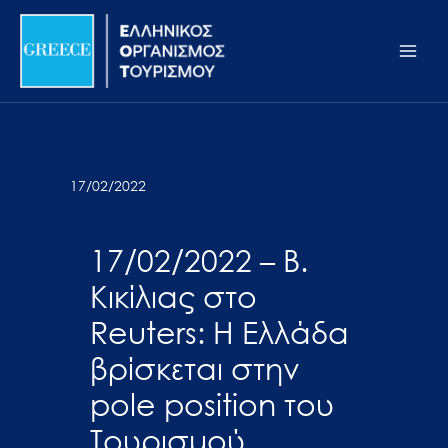
Μετάβαση
Σημείωση:
Main
στο
Αυτός
Men
περιεχόμενο
ο
ιστότοπος
περιλαμβάνει
ένα
σύστημα
17/02/2022
προσβασιμότητας.
17/02/2022 – Β.
Κικίλιας στο
Reuters: Η Ελλάδα
βρίσκεται στην
pole position του
Τουρισμού