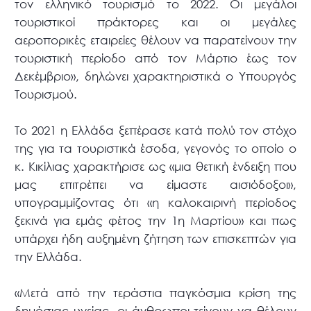
τον ελληνικό τουρισμό το 2022. Οι μεγάλοι
τουριστικοί πράκτορες και οι μεγάλες
αεροπορικές εταιρείες θέλουν να παρατείνουν την
τουριστική περίοδο από τον Μάρτιο έως τον
Δεκέμβριο», δηλώνει χαρακτηριστικά ο Υπουργός
Τουρισμού.
Το 2021 η Ελλάδα ξεπέρασε κατά πολύ τον στόχο
της για τα τουριστικά έσοδα, γεγονός το οποίο ο
κ. Κικίλιας χαρακτήρισε ως «μια θετική ένδειξη που
μας επιτρέπει να είμαστε αισιόδοξοι»,
υπογραμμίζοντας ότι «η καλοκαιρινή περίοδος
ξεκινά για εμάς φέτος την 1η Μαρτίου» και πως
υπάρχει ήδη αυξημένη ζήτηση των επισκεπτών για
την Ελλάδα.
«Μετά από την τεράστια παγκόσμια κρίση της
δημόσιας υγείας, οι άνθρωποι τείνουν να θέλουν