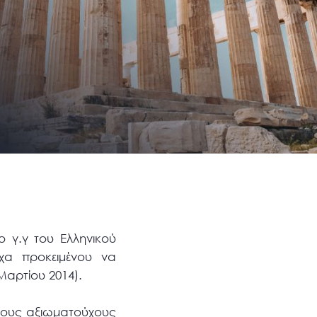
 γ.γ του Ελληνικού
χα προκειμένου να
Μαρτίου 2014).
σους αξιωματούχους