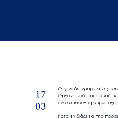
άτομα
με
προβλήματα
όρασης
που
χρησιμοποιούν
πρόγραμμα
ανάγνωσης
οθόνης
Πατήστε
Control-
F10
Ο γενικός γραμματέας του
17
για
Οργανισμού Τουρισμού κ
να
πλαισιώσουν τη συμμέτοχη τ
03
ανοίξετε
ένα
Κατά τη διάρκεια της παρ