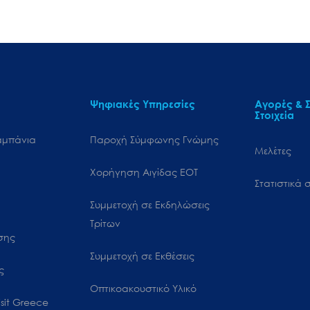
Ψηφιακές Υπηρεσίες
Αγορές & Σ
Στοιχεία
αμπάνια
Παροχή Σύμφωνης Γνώμης
Μελέτες
Χορήγηση Αιγίδας ΕΟΤ
Στατιστικά σ
Συμμετοχή σε Εκδηλώσεις
Τρίτων
ωσης
Συμμετοχή σε Εκθέσεις
ς
Οπτικοακουστικό Υλικό
sit Greece