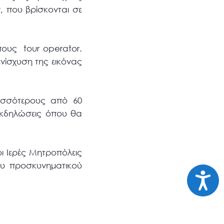
 που βρίσκονται σε
ους tour operator.
νίσχυση της εικόνας
ρισσότερους από 60
εκδηλώσεις όπου θα
ι Ιερές Μητροπόλεις
ου προσκυνηματικού
Προσι