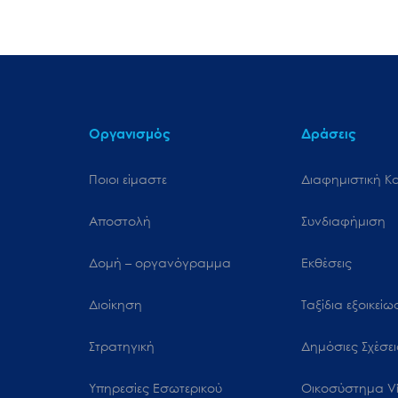
Οργανισμός
Δράσεις
Ποιοι είμαστε
Διαφημιστική Κ
Αποστολή
Συνδιαφήμιση
Δομή – οργανόγραμμα
Εκθέσεις
Διοίκηση
Ταξίδια εξοικεί
Στρατηγική
Δημόσιες Σχέσει
Υπηρεσίες Εσωτερικού
Oικοσύστημα Vi