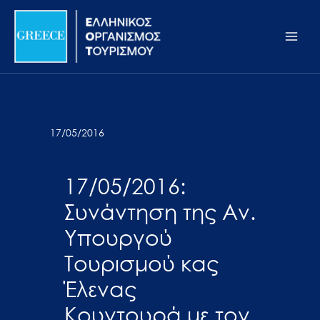
Μετάβαση
Σημείωση:
Main
στο
Αυτός
Men
περιεχόμενο
ο
ιστότοπος
περιλαμβάνει
ένα
σύστημα
17/05/2016
προσβασιμότητας.
17/05/2016:
Συνάντηση της Αν.
Υπουργού
Τουρισμού κας
Έλενας
Κουντουρά με τον