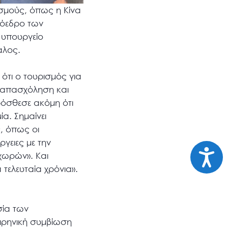
σμούς, όπως η Κίνα
ρόεδρο των
ο υπουργείο
αλος.
τι ο τουρισμός για
ν απασχόληση και
ρόσθεσε ακόμη ότι
α. Σημαίνει
, όπως οι
ργειες με την
Προσι
χωρών». Και
 τελευταία χρόνια».
σία των
ειρηνική συμβίωση