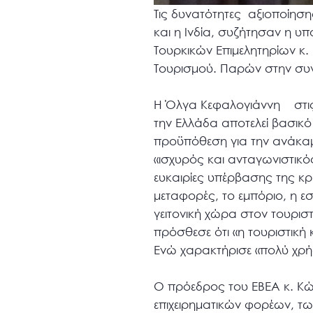
Τις δυνατότητες αξιοποίησ
και η Ινδία, συζήτησαν η 
Τουρκικών Επιμελητηρίων κ.
Τουρισμού. Παρών στην συν
Η Όλγα Κεφαλογιάννη στις 
την Ελλάδα αποτελεί βασικό
προϋπόθεση για την ανάκαμψ
«ισχυρός και ανταγωνιστικός
ευκαιρίες υπέρβασης της κρ
μεταφορές, το εμπόριο, η εστ
γειτονική χώρα στον τουρι
πρόσθεσε ότι «η τουριστική 
Ενώ χαρακτήρισε «πολύ χρή
Ο πρόεδρος του ΕΒΕΑ κ. Κώ
επιχειρηματικών φορέων, τω