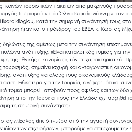
ης κοινών τουριστικών πακέτων από μακρινούς προορι
υπουργός Τουρισμού κυρία Όλγα Κεφαλογιάννη με τον π
 Hisarciklioglou, κατά την σημερινή συνάντησή τους στ
άντηση ήταν και ο πρόεδρος του ΕΒΕΑ κ. Κώστας Μίχ
δηλώσεις της αμέσως μετά την συνάντηση επεσήμανε ό
 πυλώνα ανάπτυξης. «Είναι καταλυτικός τομέας για τη
η της εθνικής οικονομίας», τόνισε χαρακτηριστικά. Π
 τουρισμός, σημαίνει ισχυρή και ανταγωνιστική οικονομί
ίσης, ανάπτυξης για όλους τους οικονομικούς κλάδους
ίαση». Ειδικότερα για την Τουρκία, ανέφερε ότι «οι συνέ
στικό τομέα μπορεί αποβούν προς όφελος και των δύο 
κίνηση από την Τουρκία προς την Ελλάδα έχει αυξηθεί τα
σιμη τη σημερινή συνάντηση».
στας Μίχαλος είπε ότι «μέσα από την αγαστή συνεργα
ν ιδίων των επιχειρήσεων, μπορούμε να επιτύχουμε την 