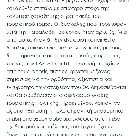
δεικτών και τουριστικών μεγεθών σε εγχώριο αλλά
και διεθνές επίπεδο με απώτερο στόχο την
καλύτερη χάραξη της στρατηγικής του
τουριστικού τομέα. Οι δυσκολίες που προέκυψαν
μετά την παραλαβή του έργου ήταν αρκετές. Μία
από αυτές ήταν ότι δεν είχε οριστικοποιηθεί ο
δίαυλος επικοινωνίας και συνεργασίας με τους
δύο σημαντικότερους στατιστικούς φορείς της
χώρας: την ΕΛΣΤΑΤ και ΤτΕ. Η εισροή στοιχείων
από τους φορείς αυτούς κρίνεται μείζονος
σημασίας για την ορθότητα, αξιοπιστία και
εγκυρότητα των στοιχείων που θα δημοσιεύονται
και θα συμβάλουν στο σχεδιασμό ενιαίας
τουριστικής πολιτικής. Προκειμένου, λοιπόν, να
αξιοποιηθεί αυτή η πολύ σημαντική υποδομή και
επειδή υπάρχουν σοβαρές ελλείψεις σε επίπεδο
σχεδιασμού και εκτέλεσης του έργου, έχουμε
ξεκινήσει μία σειρά επαφών με εμπειρογνώμονες