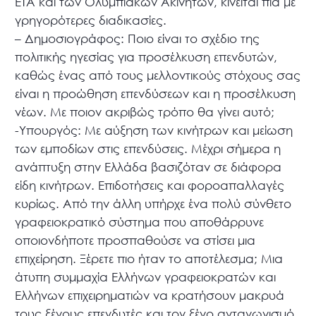
ΕΤΑ και των Ολυμπιακών Ακινήτων, κινείται πια με
γρηγορότερες διαδικασίες.
– Δημοσιογράφος: Ποιο είναι το σχέδιο της
πολιτικής ηγεσίας για προσέλκυση επενδυτών,
καθώς ένας από τους μελλοντικούς στόχους σας
είναι η προώθηση επενδύσεων και η προσέλκυση
νέων. Με ποιον ακριβώς τρόπο θα γίνει αυτό;
-Υπουργός: Με αύξηση των κινήτρων και μείωση
των εμποδίων στις επενδύσεις. Μέχρι σήμερα η
ανάπτυξη στην Ελλάδα βασιζόταν σε διάφορα
είδη κινήτρων. Επιδοτήσεις και φοροαπαλλαγές
κυρίως. Από την άλλη υπήρχε ένα πολύ σύνθετο
γραφειοκρατικό σύστημα που αποθάρρυνε
οποιονδήποτε προσπαθούσε να στίσει μια
επιχείρηση. Ξέρετε πιο ήταν το αποτέλεσμα; Μια
άτυπη συμμαχία Ελλήνων γραφειοκρατών και
Ελλήνων επιχειρηματιών να κρατήσουν μακρυά
τους ξένους επενδυτές και τον ξένο ανταγωνισμό.