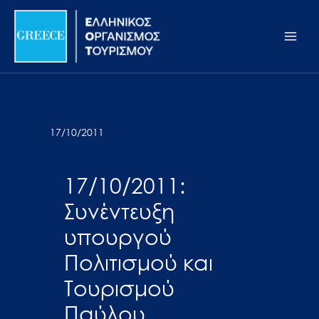
Μετάβαση
Σημείωση:
Main
στο
Αυτός
Men
περιεχόμενο
ο
ιστότοπος
περιλαμβάνει
ένα
σύστημα
17/10/2011
προσβασιμότητας.
17/10/2011:
Συνέντευξη
υπουργού
Πολιτισμού και
Τουρισμού
Παύλου