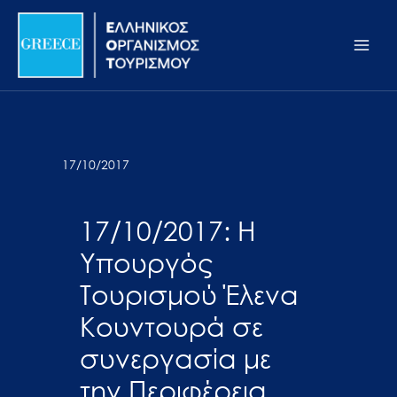
Μετάβαση
Σημείωση:
Main
στο
Αυτός
Men
περιεχόμενο
ο
ιστότοπος
περιλαμβάνει
ένα
σύστημα
17/10/2017
προσβασιμότητας.
17/10/2017: Η
Υπουργός
Τουρισμού Έλενα
Κουντουρά σε
συνεργασία με
την Περιφέρεια