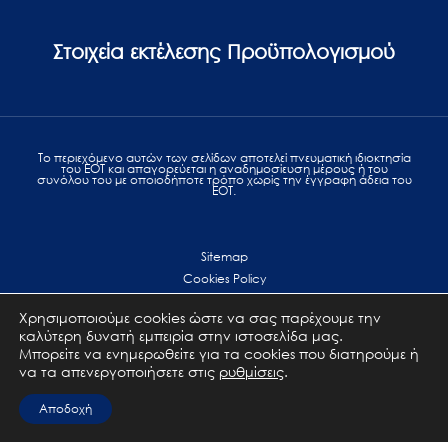
Στοιχεία εκτέλεσης Προϋπολογισμού
Το περιεχόμενο αυτών των σελίδων αποτελεί πvευματική ιδιοκτησία
του ΕΟΤ και απαγορεύεται η αναδημοσίευση μέρους ή του
συνόλου του με οποιοδήποτε τρόπο χωρίς την έγγραφη άδεια του
ΕΟΤ.
Sitemap
Cookies Policy
Personal Data Protection
Χρησιμοποιούμε cookies ώστε να σας παρέχουμε την
Terms of use
καλύτερη δυνατή εμπειρία στην ιστοσελίδα μας.
Επικοινωνία
Μπορείτε να ενημερωθείτε για τα cookies που διατηρούμε ή
να τα απενεργοποιήσετε στις
ρυθμίσεις
.
All Rights Reserved. GNTO © 2023
Αποδοχή