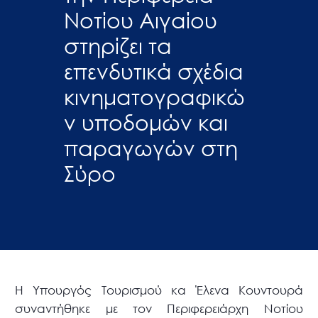
Νοτίου Αιγαίου
στηρίζει τα
επενδυτικά σχέδια
κινηματογραφικώ
ν υποδομών και
παραγωγών στη
Σύρο
Η Υπουργός Τουρισμού κα Έλενα Κουντουρά
συναντήθηκε με τον Περιφερειάρχη Νοτίου