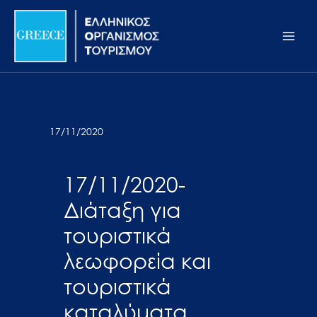
Μετάβαση
Σημείωση:
Main
στο
Αυτός
Men
περιεχόμενο
ο
ιστότοπος
περιλαμβάνει
ένα
σύστημα
17/11/2020
προσβασιμότητας.
17/11/2020-
Διάταξη για
τουριστικά
λεωφορεία και
τουριστικά
καταλύματα