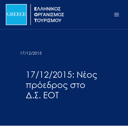
Μετάβαση
Σημείωση:
Main
στο
Αυτός
Men
περιεχόμενο
ο
ιστότοπος
περιλαμβάνει
ένα
σύστημα
17/12/2015
προσβασιμότητας.
17/12/2015: Νέος
πρόεδρος στο
Δ.Σ. ΕΟΤ