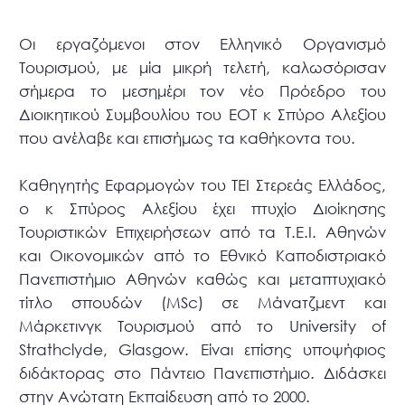
Οι εργαζόμενοι στον Ελληνικό Οργανισμό
Τουρισμού, με μία μικρή τελετή, καλωσόρισαν
σήμερα το μεσημέρι τον νέο Πρόεδρο του
Διοικητικού Συμβουλίου του ΕΟΤ κ Σπύρο Αλεξίου
που ανέλαβε και επισήμως τα καθήκοντα του.
Καθηγητής Εφαρμογών του ΤΕΙ Στερεάς Ελλάδος,
ο κ Σπύρος Αλεξίου έχει πτυχίο Διοίκησης
Τουριστικών Επιχειρήσεων από τα Τ.Ε.Ι. Αθηνών
και Οικονομικών από το Εθνικό Καποδιστριακό
Πανεπιστήμιο Αθηνών καθώς και μεταπτυχιακό
τίτλο σπουδών (MSc) σε Μάνατζμεντ και
Μάρκετινγκ Τουρισμού από το University of
Strathclyde, Glasgow. Είναι επίσης υποψήφιος
διδάκτορας στο Πάντειο Πανεπιστήμιο. Διδάσκει
στην Ανώτατη Εκπαίδευση από το 2000.