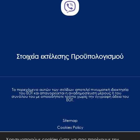
Στοιχεία εκτέλεσης Προϋπολογισμού
Το περιεχόμενο αυτών των σελίδων αποτελεί πvευματική ιδιοκτησία
του ΕΟΤ και απαγορεύεται η αναδημοσίευση μέρους ή του
συνόλου του με οποιοδήποτε τρόπο χωρίς την έγγραφη άδεια του
ΕΟΤ.
Sitemap
Cookies Policy
Personal Data Protection
Χρησιμοποιούμε cookies ώστε να σας παρέχουμε την