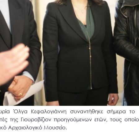
ρία Όλγα Κεφαλογιάννη συναντήθηκε σήμερα το μ
ικητές της Γιουροβίζιον προηγούμενων ετών, τους οπο
ικό Αρχαιολογικό Μουσείο.