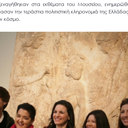
ς ξεναγήθηκαν στα εκθέματα του Μουσείου, ενημερώθ
ασαν την τεράστια πολιτιστική κληρονομιά της Ελλάδας
ον κόσμο.