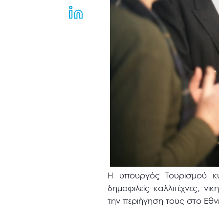
μενού
προσβασιμότητας.
Η υπουργός Τουρισμού κυ
δημοφιλείς καλλιτέχνες, ν
την περιήγηση τους στο Εθν