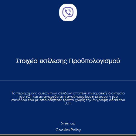
Στοιχεία εκτέλεσης Προϋπολογισμού
Το περιεχόμενο αυτών των σελίδων αποτελεί πvευματική ιδιοκτησία
του ΕΟΤ και απαγορεύεται η αναδημοσίευση μέρους ή του
συνόλου του με οποιοδήποτε τρόπο χωρίς την έγγραφη άδεια του
ΕΟΤ.
Sitemap
Cookies Policy