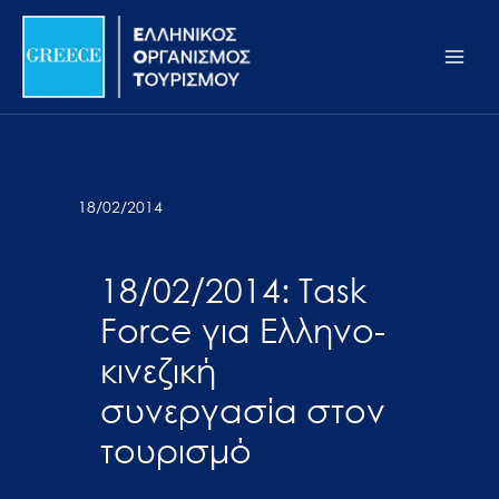
Μετάβαση
Σημείωση:
Main
στο
Αυτός
Men
περιεχόμενο
ο
ιστότοπος
περιλαμβάνει
ένα
σύστημα
18/02/2014
προσβασιμότητας.
18/02/2014: Task
Force για Ελληνο-
κινεζική
συνεργασία στον
τουρισμό