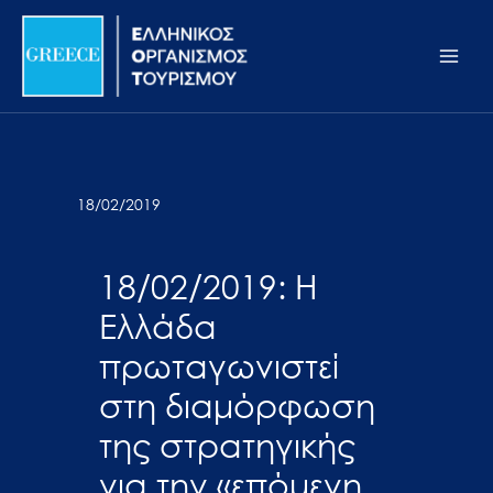
Μετάβαση
Σημείωση:
Main
στο
Αυτός
Men
περιεχόμενο
ο
ιστότοπος
περιλαμβάνει
ένα
σύστημα
18/02/2019
προσβασιμότητας.
18/02/2019: Η
Ελλάδα
πρωταγωνιστεί
στη διαμόρφωση
της στρατηγικής
για την «επόμενη