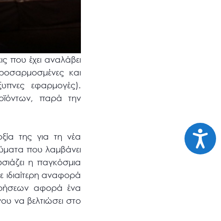
ς που έχει αναλάβει
προσαρμοσμένες και
ξυπνες εφαρμογές).
οϊόντων, παρά την
Προσι
ξία της για τη νέα
νύματα που λαμβάνει
σιάζει η παγκόσμια
ε ιδιαίτερη αναφορά
εωρήσεων αφορά ένα
ου να βελτιώσει στο