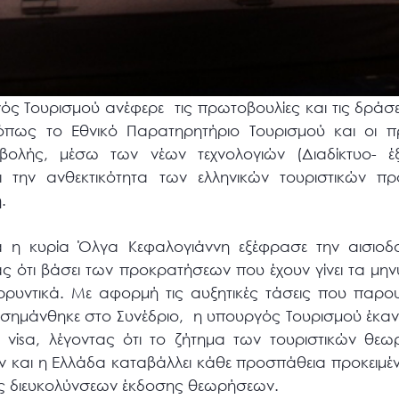
ός Τουρισμού ανέφερε τις πρωτοβουλίες και τις δράσει
 όπως το Εθνικό Παρατηρητήριο Τουρισμού και οι 
οβολής, μέσω των νέων τεχνολογιών (Διαδίκτυο- έ
 την ανθεκτικότητα των ελληνικών τουριστικών πρ
.
 η κυρία Όλγα Κεφαλογιάννη εξέφρασε την αισιοδο
τας ότι βάσει των προκρατήσεων που έχουν γίνει τα μη
ρρυντικά. Με αφορμή τις αυξητικές τάσεις που παρου
ισημάνθηκε στο Συνέδριο, η υπουργός Τουρισμού έκαν
 visa, λέγοντας ότι το ζήτημα των τουριστικών θ
 και η Ελλάδα καταβάλλει κάθε προσπάθεια προκειμέν
ώς διευκολύνσεων έκδοσης θεωρήσεων.