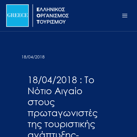
Μετάβαση
Σημείωση:
Main
στο
Αυτός
Men
περιεχόμενο
ο
ιστότοπος
περιλαμβάνει
ένα
σύστημα
18/04/2018
προσβασιμότητας.
18/04/2018 : Το
Νότιο Αιγαίο
στους
πρωταγωνιστές
της τουριστικής
ανάπτυξης-