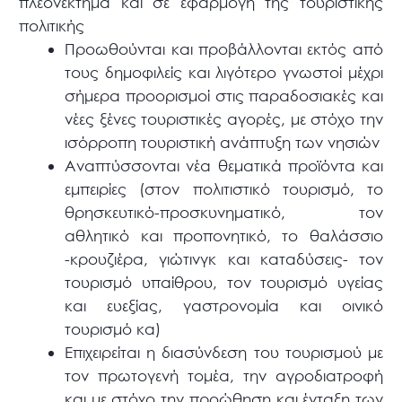
πλεονέκτημα και σε εφαρμογή της τουριστικής
πολιτικής
Προωθούνται και προβάλλονται εκτός από
τους δημοφιλείς και λιγότερο γνωστοί μέχρι
σήμερα προορισμοί στις παραδοσιακές και
νέες ξένες τουριστικές αγορές, με στόχο την
ισόρροπη τουριστική ανάπτυξη των νησιών
Αναπτύσσονται νέα θεματικά προϊόντα και
εμπειρίες (στον πολιτιστικό τουρισμό, το
θρησκευτικό-προσκυνηματικό, τον
αθλητικό και προπονητικό, το θαλάσσιο
-κρουζιέρα, γιώτινγκ και καταδύσεις- τον
τουρισμό υπαίθρου, τον τουρισμό υγείας
και ευεξίας, γαστρονομία και οινικό
τουρισμό κα)
Επιχειρείται η διασύνδεση του τουρισμού με
τον πρωτογενή τομέα, την αγροδιατροφή
και με στόχο την προώθηση και ένταξη των