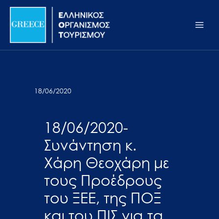
Μετάβαση
Σημείωση:
Main
στο
Αυτός
Men
περιεχόμενο
ο
ιστότοπος
περιλαμβάνει
ένα
σύστημα
18/06/2020
προσβασιμότητας.
18/06/2020-
Συνάντηση κ.
Χάρη Θεοχάρη με
τους Προέδρους
του ΞΕΕ, της ΠΟΞ
και του ΠΙΣ για τα