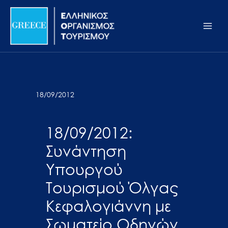
Μετάβαση
Σημείωση:
Main
στο
Αυτός
Men
περιεχόμενο
ο
ιστότοπος
περιλαμβάνει
ένα
σύστημα
18/09/2012
προσβασιμότητας.
18/09/2012:
Συνάντηση
Υπουργού
Τουρισμού Όλγας
Κεφαλογιάννη με
Σωματείο Οδηγών