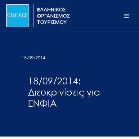
Μετάβαση
Σημείωση:
Main
στο
Αυτός
Men
περιεχόμενο
ο
ιστότοπος
περιλαμβάνει
ένα
σύστημα
18/09/2014
προσβασιμότητας.
18/09/2014:
Διευκρινίσεις για
ΕΝΦΙΑ