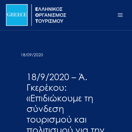
Μετάβαση
Σημείωση:
Main
στο
Αυτός
Men
περιεχόμενο
ο
ιστότοπος
περιλαμβάνει
ένα
σύστημα
18/09/2020
προσβασιμότητας.
18/9/2020 – Ά.
Γκερέκου:
«Επιδιώκουμε τη
σύνδεση
τουρισμού και
πολιτισμού για την