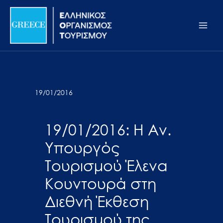
Μετάβαση
Σημείωση:
Main
στο
Αυτός
Men
περιεχόμενο
ο
ιστότοπος
περιλαμβάνει
ένα
σύστημα
19/01/2016
προσβασιμότητας.
19/01/2016: Η Αν.
Υπουργός
Τουρισμού Έλενα
Κουντουρά στη
Διεθνή Έκθεση
Τουρισμού της