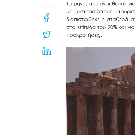
μενού
Τα μηνύματα είναι θετικά γ
προσβασιμότητας.
με εκπροσώπους τουριστ
διαπιστώθηκε η σταθερά αν
στα επίπεδα του 20% και γι
προκρατήσεις.