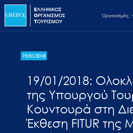
Μετάβαση
Σημείωση:
στο
Αυτός
Οργανισμός
περιεχόμενο
ο
ιστότοπος
περιλαμβάνει
ένα
σύστημα
19/01/2018
προσβασιμότητας.
Πατήστε
19/01/2018: Ολοκ
Control-
F11
της Υπουργού Του
για
να
Κουντουρά στη Διε
προσαρμόσετε
τον
Έκθεση FITUR της Μ
ιστότοπο
στα