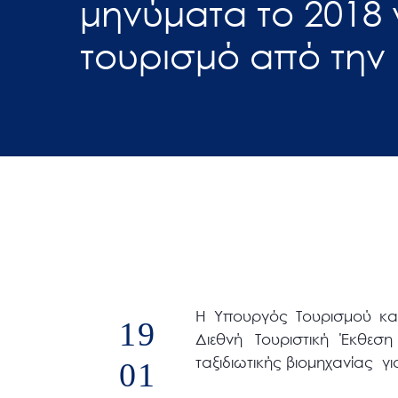
μηνύματα το 2018 γ
άτομα
τουρισμό από την 
με
προβλήματα
όρασης
που
χρησιμοποιούν
πρόγραμμα
ανάγνωσης
οθόνης
Πατήστε
Control-
F10
για
Η Υπουργός Τουρισμού κα
19
να
Διεθνή Τουριστική Έκθεση
ανοίξετε
ταξιδιωτικής βιομηχανίας γ
01
ένα