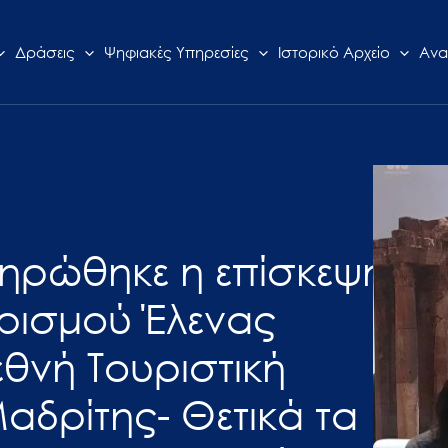
Δράσεις
Ψηφιακές Υπηρεσίες
Ιστορικό Αρχείο
Ανα
ληρώθηκε η επίσκεψη
ρισμού Έλενας
θνή Τουριστική
αδρίτης- Θετικά τα