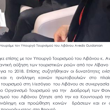
τουράμε τον Υπουργό Τουρισμού του Λιβάνου Avedis Guidanian
ε επίσης με τον Υπουργό Τουρισμού του Λιβάνου κ. Av
αντική αύξηση των τουριστικών ροών από τον Λίβανο
 για το 2018. Επίσης συζητήθηκαν οι δυνατότητες ενί
ς και η ανάληψη κοινών πρωτοβουλιών στο πλαίσ
 τουρισμού στη Μεσόγειο του Λιβάνου σε συνεργασία 
ο Οργανισμό Τουρισμού για την Διαδρομή των Φοιν
σμού του Λιβάνου ζήτησε από την κα Κουντουρά την
ανάληψη και προώθηση κοινών δράσεων και εν όψε
ύ προγράμματος στη Βηρυτό.