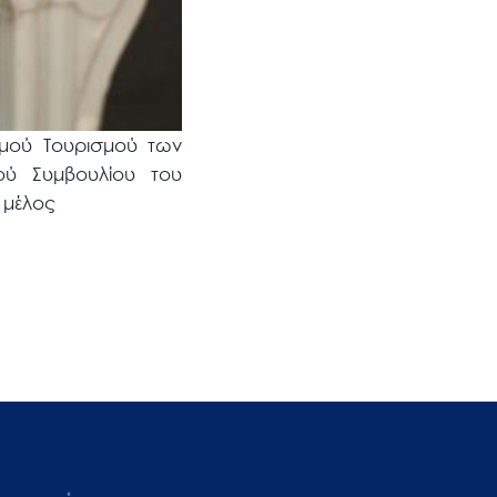
σμού Τουρισμού των
ού Συμβουλίου του
 μέλος