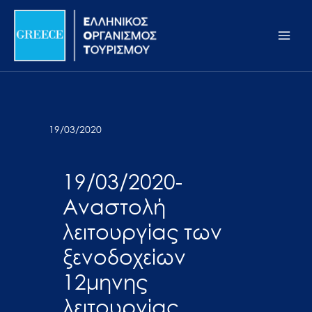
Μετάβαση
Σημείωση:
Main
στο
Αυτός
Men
περιεχόμενο
ο
ιστότοπος
περιλαμβάνει
ένα
σύστημα
19/03/2020
προσβασιμότητας.
19/03/2020-
Αναστολή
λειτουργίας των
ξενοδοχείων
12μηνης
λειτουργίας