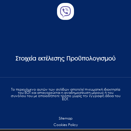
Στοιχεία εκτέλεσης Προϋπολογισμού
Το περιεχόμενο αυτών των σελίδων αποτελεί πvευματική ιδιοκτησία
του ΕΟΤ και απαγορεύεται η αναδημοσίευση μέρους ή του
συνόλου του με οποιοδήποτε τρόπο χωρίς την έγγραφη άδεια του
ΕΟΤ.
Sitemap
Cookies Policy