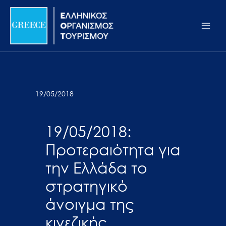
Μετάβαση
Σημείωση:
Main
στο
Αυτός
Men
περιεχόμενο
ο
ιστότοπος
περιλαμβάνει
ένα
σύστημα
19/05/2018
προσβασιμότητας.
19/05/2018:
Προτεραιότητα για
την Ελλάδα το
στρατηγικό
άνοιγμα της
κινεζικής