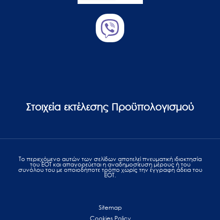
Στοιχεία εκτέλεσης Προϋπολογισμού
Το περιεχόμενο αυτών των σελίδων αποτελεί πvευματική ιδιοκτησία
του ΕΟΤ και απαγορεύεται η αναδημοσίευση μέρους ή του
συνόλου του με οποιοδήποτε τρόπο χωρίς την έγγραφη άδεια του
ΕΟΤ.
Sitemap
Cookies Policy