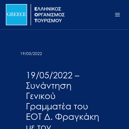
Μετάβαση
Σημείωση:
Main
στο
Αυτός
Men
περιεχόμενο
ο
ιστότοπος
περιλαμβάνει
ένα
σύστημα
19/05/2022
προσβασιμότητας.
19/05/2022 –
Συνάντηση
Γενικού
Γραμματέα του
ΕΟΤ Δ. Φραγκάκη
με τον