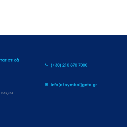
τατιστικά
(+30) 210 870 7000
info[at symbol]gnto.gr
τοιχεία