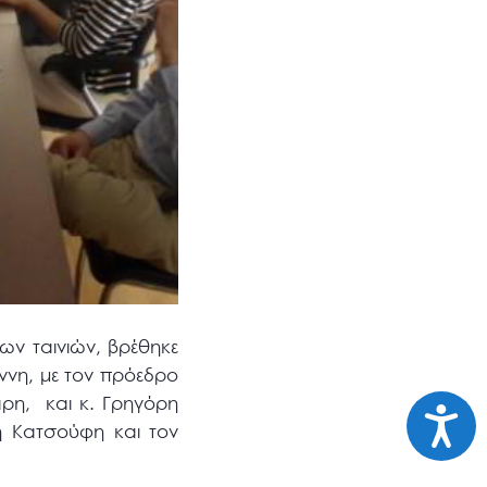
ν ταινιών, βρέθηκε
ννη, με τον πρόεδρο
αρη, και κ. Γρηγόρη
Προσι
η Κατσούφη και τον