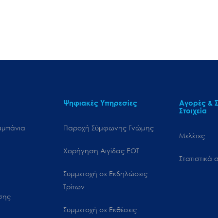
Ψηφιακές Υπηρεσίες
Αγορές & Σ
Στοιχεία
αμπάνια
Παροχή Σύμφωνης Γνώμης
Μελέτες
Χορήγηση Αιγίδας ΕΟΤ
Στατιστικά σ
Συμμετοχή σε Εκδηλώσεις
Τρίτων
ωσης
Συμμετοχή σε Εκθέσεις